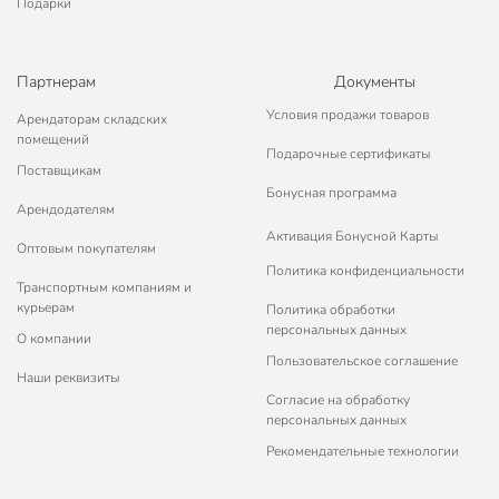
Артикул производителя
C010158
Подарки
Гарантия производителя, мес
12
Партнерам
Документы
Модель
Тиба
Условия продажи товаров
Арендаторам складских
Вес в упаковке
33.01 кг
помещений
Подарочные сертификаты
Габариты упаковки
111 x 70 x 82 см
Поставщикам
Бонусная программа
Арендодателям
Активация Бонусной Карты
Оптовым покупателям
Политика конфиденциальности
Транспортным компаниям и
курьерам
Политика обработки
персональных данных
О компании
Пользовательское соглашение
Наши реквизиты
Согласие на обработку
персональных данных
Рекомендательные технологии