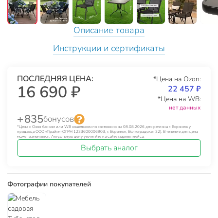
Описание товара
Инструкции и сертификаты
ПОСЛЕДНЯЯ ЦЕНА:
*Цена на Ozon:
16 690 ₽
22 457 ₽
*Цена на WB:
нет данных
+ 835
бонусов
*Цена с Озон банком или WB кошельком по состоянию на 08.08.2026 для региона г. Воронеж у
продавца ООО «Прайм» (ОГРН 1233600006903, г. Воронеж, Волгоградская 32). В течение дня цена
может изменяться. Актуальную цену уточняйте на сайте маркетплейса.
Выбрать аналог
Фотографии покупателей