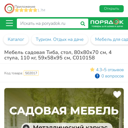
Приложение
Открыть
1.7M
Каталог
Туризм. Отдых на даче
Мебель для са
Мебель садовая Тиба, стол, 80х80х70 см, 4
стула, 110 кг, 59х58х95 см, C010158
4.3
5 отзывов
•
Код товара:
502017
0 вопросов