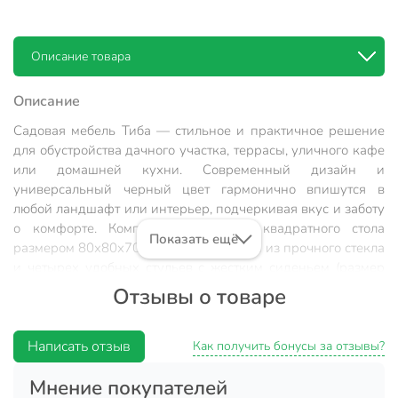
Описание товара
Описание
Садовая мебель Тиба — стильное и практичное решение
для обустройства дачного участка, террасы, уличного кафе
или домашней кухни. Современный дизайн и
универсальный черный цвет гармонично впишутся в
любой ландшафт или интерьер, подчеркивая вкус и заботу
о комфорте. Комплект состоит из квадратного стола
Показать ещё
размером 80х80х70 см со столешницей из прочного стекла
и четырех удобных стульев с жестким сиденьем (размер
стула — 59х58х95 см). Такой набор рассчитан на
Отзывы о товаре
комфортное размещение четырех персон, что идеально
подходит для семейных обедов и дружеских встреч на
свежем воздухе.
Написать отзыв
Как получить бонусы за отзывы?
Мебель Тиба отличается лаконичностью форм, что
Мнение покупателей