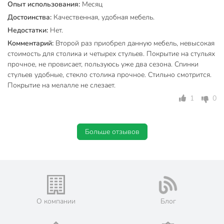
Опыт использования:
Месяц
Максимальная нагрузка, кг
110 кг
Достоинства:
Качественная, удобная мебель.
Недостатки:
Нет.
Вместимость, персон
4 персон
Комментарий:
Второй раз приобрел данную мебель, невысокая
Длина стола, см
80 см
стоимость для столика и четырех стульев. Покрытие на стульях
прочное, не провисает, пользуюсь уже два сезона. Спинки
Ширина стола, см
80 см
стульев удобные, стекло столика прочное. Стильно смотрится.
Покрытие на мелалле не слезает.
Высота стола, см
70 см
1
0
Страна производства
Китай
Тип
стол + стулья
Больше отзывов
Материал столешницы
стекло
Складная конструкция
нескладные
Форма столешницы
квадратный
Материал
металл
О компании
Блог
Количество стульев, шт
4 шт