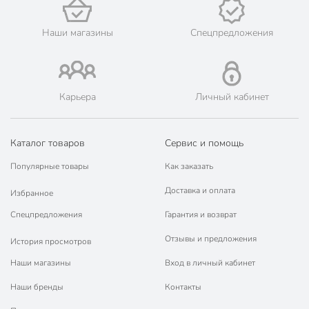
Количество кресел, шт
без кресел
Наши магазины
Спецпредложения
Количество диванов, шт
без диванов
Цвет
черный
для дачи и сада
Карьера
Личный кабинет
для улицы
Назначение
для кафе
для кухни
Каталог товаров
Сервис и помощь
для любой погоды
Популярные товары
Как заказать
Особенности
обеденный
Доставка и оплата
Избранное
с жестким
Комплектация
Спецпредложения
Гарантия и возврат
сиденьем
Отзывы и предложения
История просмотров
Покрытие
без покрытия
Наши магазины
Вход в личный кабинет
не
Водонепроницаемость
водонепроницаемые
Наши бренды
Контакты