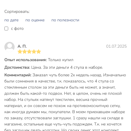
современный лаконичный дизайн, подходящий для
дачи, сада, улицы, кафе и кухни;
Сортировать:
столешница из прочного стекла легко очищается и
по дате
по оценке
по полезности
устойчива к царапинам;
c фото
компактные размеры для рационального
использования пространства;
А. П.
01.07.2025
рассчитан на 4 персоны — оптимальное решение
для семьи или компании;
Опыт использования:
Только купил
жесткое сиденье и надежная конструкция для
Достоинства:
Цена. За эти деньги 4 стула в наборе.
ежедневной эксплуатации;
Комментарий:
Заказал чуть более 2х недель назад. Изначально
гарантия производителя 12 месяцев;
были сомнения в качестве, т.к. показалось, что 4 стула со
стеклянным столом за эти деньги быть не может, а значит,
универсальный черный цвет гармонирует с разными
должен быть какой-то подвох. Нет, в целом, очень не плохой
стилями оформления.
набор. На стульях натянут текстилен, весьма прочный
Покупка садовой мебели Тиба позволяет создать
материал, и он совсем не похож на противомоскитную сетку,
как иногда думаем мы, покупатели. В моем приехавшем наборе
комфортную и стильную зону отдыха без лишних затрат
по заказу, отсутствовали заглушки. 1 сразу нашли на складе в
времени и средств. Надежность материалов и простота
магазине, остальные еще чуть-чуть подождем. Т.к. не хочется
ухода обеспечивают долгий срок службы, а
без заглушек рвать колготки. Но своих денег этот комплект