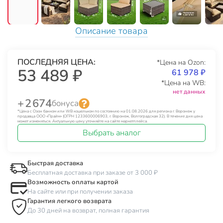
Описание товара
ПОСЛЕДНЯЯ ЦЕНА:
*Цена на Ozon:
53 489 ₽
61 978 ₽
*Цена на WB:
нет данных
+ 2 674
бонуса
*Цена с Озон банком или WB кошельком по состоянию на 01.08.2026 для региона г. Воронеж у
продавца ООО «Прайм» (ОГРН 1233600006903, г. Воронеж, Волгоградская 32). В течение дня цена
может изменяться. Актуальную цену уточняйте на сайте маркетплейса.
Выбрать аналог
Быстрая доставка
Бесплатная доставка при заказе от 3 000 ₽
Возможность оплаты картой
На сайте или при получении заказа
Гарантия легкого возврата
До 30 дней на возврат, полная гарантия