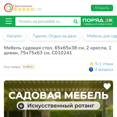
Приложение
Открыть
1.7M
Каталог
Туризм. Отдых на даче
Мебель для са
Мебель садовая стол, 65х65х38 см, 2 кресла, 1
диван, 75х75х63 см, C010241
5
1 отзыв
•
Код товара:
518531
4 вопроса