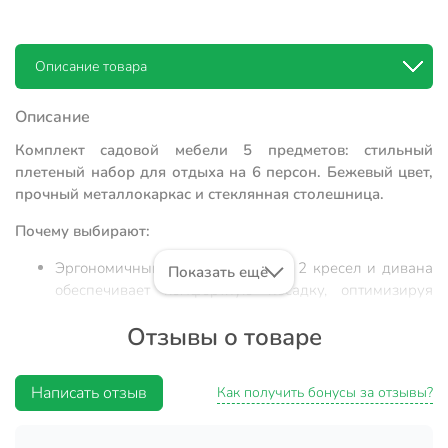
Описание товара
Описание
Комплект садовой мебели 5 предметов: стильный
плетеный набор для отдыха на 6 персон. Бежевый цвет,
прочный металлокаркас и стеклянная столешница.
Почему выбирают:
Эргономичный дизайн: набор из 2 кресел и дивана
Показать ещё
обеспечивает комфортную посадку, оптимизируя
пространство на террасе или веранде.
Отзывы о товаре
Надежная конструкция: каркас из металла с
глянцевым покрытием и износостойкий полиэстер
гарантируют долговечность при ежедневной
Написать отзыв
Как получить бонусы за отзывы?
эксплуатации.
Универсальность размещения: компактные размеры