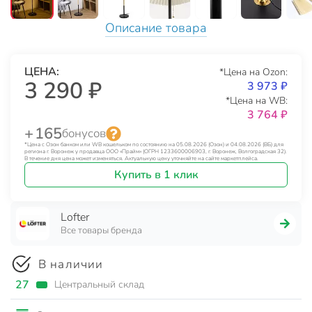
Описание товара
ЦЕНА:
*Цена на Ozon:
3 290 ₽
3 973 ₽
*Цена на WB:
3 764 ₽
+ 165
бонусов
*Цена с Озон банком или WB кошельком по состоянию на 05.08.2026 (Озон) и 04.08.2026 (ВБ) для
региона г. Воронеж у продавца ООО «Прайм» (ОГРН 1233600006903, г. Воронеж, Волгоградская 32).
В течение дня цена может изменяться. Актуальную цену уточняйте на сайте маркетплейса.
Купить в 1 клик
Lofter
Все товары бренда
В наличии
27
Центральный склад