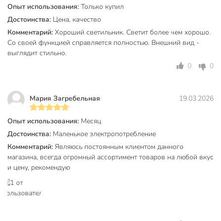
Опыт использования:
Только купил
для создания локальных световых акцентов в зоне кресла
или дивана. Если вы сомневаетесь, какой напольный
Достоинства:
Цена, качество
светильник выбрать для современной квартиры, обратите
Комментарий:
Хороший светильник. Светит более чем хорошо.
внимание на простоту управления: механический
Со своей функцией справляется полностью. Внешний вид -
выключатель надежен и интуитивно понятен, что
выглядит стильно.
исключает поломки, характерные для сенсорных аналогов.
0
0
Закажите торшер Lofter прямо сейчас и получите
проверенное решение для освещения вашего дома с
Мария Загребельная
19.03.2026
гарантией качества и быстрой доставкой. Создайте
атмосферу комфорта уже сегодня.
Опыт использования:
Месяц
Частые вопросы:
Достоинства:
Маленькое электропотребление
Комментарий:
Являюсь постоянным клиентом данного
Какой тип лампы лучше всего подходит для этого
магазина, всегда огромный ассортимент товаров на любой вкус
торшера?
и цену, рекомендую
Модель оснащена стандартным цоколем Е27, что
позволяет использовать светодиодные лампы мощностью
до 40 Вт. Для создания уютной атмосферы рекомендуем
выбирать лампы с теплым желтым спектром свечения.