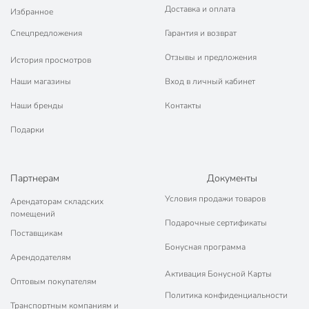
Тамбове по низким ценам и с бесплатным самовывозом.
Доставка и оплата
Избранное
Техническая информация
Спецпредложения
Гарантия и возврат
Мощность, Вт
40 Вт
Отзывы и предложения
История просмотров
Количество лампочек, шт
1 шт
Наши магазины
Вход в личный кабинет
Бренд
Lofter
Наши бренды
Контакты
Страна производства
Китай
Подарки
Тип цоколя
Е27
Партнерам
Документы
Цвет плафона/абажура
белый
Условия продажи товаров
Арендаторам складских
Материал плафона/абажура
пластик
помещений
Подарочные сертификаты
Цвет арматуры
черный
Поставщикам
Бонусная программа
Материал арматуры
металл
Арендодателям
Активация Бонусной Карты
Оптовым покупателям
Питание
от сети
Политика конфиденциальности
Транспортным компаниям и