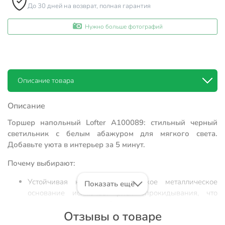
До 30 дней на возврат, полная гарантия
Нужно больше фотографий
Описание товара
Описание
Торшер напольный Lofter A100089: стильный черный
светильник с белым абажуром для мягкого света.
Добавьте уюта в интерьер за 5 минут.
Почему выбирают:
Устойчивая конструкция: жесткое металлическое
Показать ещё
основание исключает риск опрокидывания, что
критически важно для безопасности в жилых зонах.
Отзывы о товаре
Долговечные материалы: сочетание износостойкой