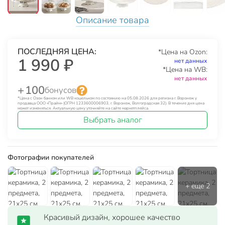
Описание товара
ПОСЛЕДНЯЯ ЦЕНА:
*Цена на Ozon:
1 990 ₽
нет данных
*Цена на WB:
нет данных
+ 100
бонусов
*Цена с Озон банком или WB кошельком по состоянию на 05.08.2026 для региона г. Воронеж у
продавца ООО «Прайм» (ОГРН 1233600006903, г. Воронеж, Волгоградская 32). В течение дня цена
может изменяться. Актуальную цену уточняйте на сайте маркетплейса.
Выбрать аналог
Фотографии покупателей
Красивый дизайн, хорошее качество