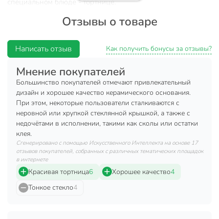
специальном блюде - тортнице.
Отзывы о товаре
Характеристики:
Материал: керамика.
Написать отзыв
Как получить бонусы за отзывы?
Размер: 25х21 см.
Цвет: белый, прозрачный.
Мнение покупателей
Большинство покупателей отмечают привлекательный
Преимущества:
дизайн и хорошее качество керамического основания.
При этом, некоторые пользователи сталкиваются с
Можно использовать для подачи тортов, пирожных,
неровной или хрупкой стеклянной крышкой, а также с
кексов и прочих десертов.
недочётами в исполнении, такими как сколы или остатки
Керамика - экологически чистый материал, не
клея.
вступающий в реакцию с пищей.
Сгенерировано с помощью Искусственного Интеллекта на основе 17
отзывов покупателей, собранных с различных тематических площадок
Изделие выполнено в интересном дизайне, поэтому
в интернете
будет по достоинству оценено как членами вашей
Красивая тортница
6
Хорошее качество
4
семьи, так и гостями.
Тонкое стекло
4
Дополнительная информация:
Диаметр стеклянной крышки тортницы: 22.5 см.