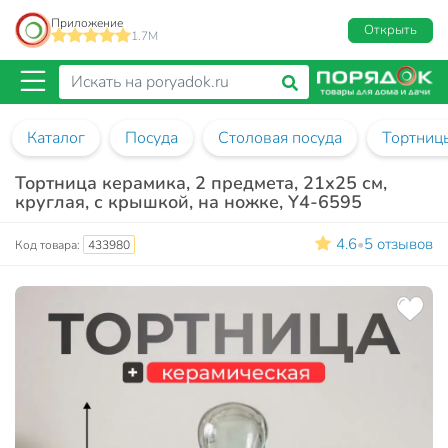
Приложение
Открыть
1.7M
Каталог
Посуда
Столовая посуда
Тортницы
Тортница керамика, 2 предмета, 21х25 см,
круглая, с крышкой, на ножке, Y4-6595
4.6
5 отзывов
•
Код товара:
433980