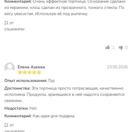
Комментарий:
Очень эффектная тортница. Основание сделано
Материал
керамика
из керамики, клош сделан из прозрачного, тонкого стекла. По
Цвет
белый
весу увесистая. Использую её под выпечку.
Форма
круглый
Артикул производителя
Y4-6595
Вес в упаковке
1.76 кг
1
0
Габариты упаковки
26 x 20 x 27 см
Елена Азеева
23.05.2026
Опыт использования:
Год
Достоинства:
Эта тортница просто потрясающая, качественно
исполнена. Продукты, хранящиеся в ней надолго сохраняются
свежими.
Недостатки:
Нет.
Комментарий:
Как идея для подарка.