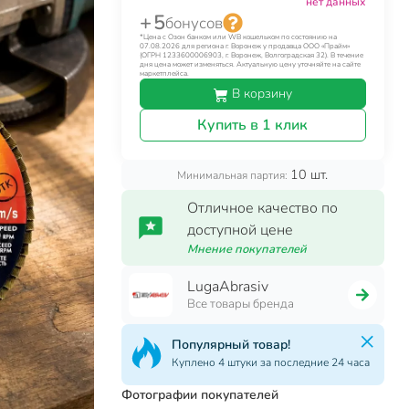
нет данных
+ 5
бонусов
*Цена с Озон банком или WB кошельком по состоянию на
07.08.2026 для региона г. Воронеж у продавца ООО «Прайм»
(ОГРН 1233600006903, г. Воронеж, Волгоградская 32). В течение
дня цена может изменяться. Актуальную цену уточняйте на сайте
маркетплейса.
В корзину
Купить в 1 клик
10 шт.
Минимальная партия:
Отличное качество по
доступной цене
Мнение покупателей
LugaAbrasiv
Все товары бренда
Популярный товар!
Куплено 4 штуки за последние 24 часа
Фотографии покупателей