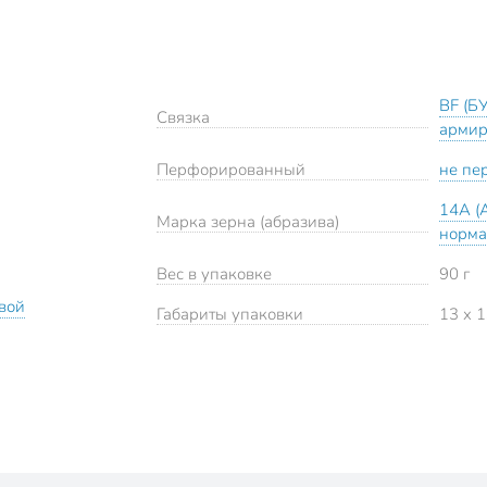
BF (БУ
Связка
армир
Перфорированный
не пе
14А (
Марка зерна (абразива)
норм
Вес в упаковке
90 г
вой
Габариты упаковки
13 x 1