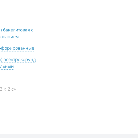
) бакелитовая с
ованием
рфорированные
A) электрокорунд
альный
3 x 2 см