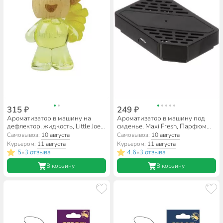
315 ₽
249 ₽
Ароматизатор в машину на
Ароматизатор в машину под
дефлектор, жидкость, Little Joe,
сиденье, Maxi Fresh, Парфюм
Bottle Ваниль, 5.8 мл, BJ0101
Drive, PS-3
Самовывоз:
10 августа
Самовывоз:
10 августа
Курьером:
11 августа
Курьером:
11 августа
5
3 отзыва
4.6
3 отзыва
•
•
В корзину
В корзину