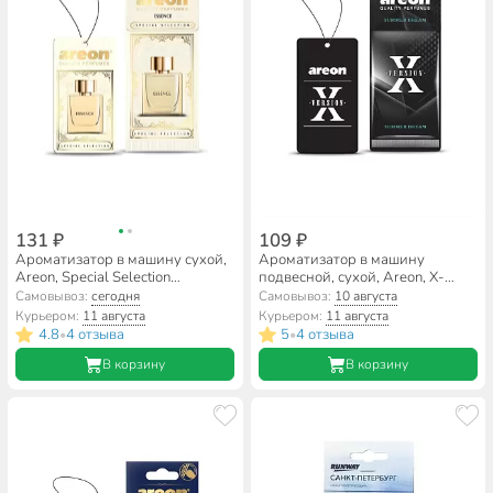
131 ₽
109 ₽
Ароматизатор в машину сухой,
Ароматизатор в машину
Areon, Special Selection
подвесной, сухой, Areon, X-
Эссенция, 704-SS-04
Version Летняя мечта, 704-AXV-
Самовывоз:
сегодня
Самовывоз:
10 августа
009
Курьером:
11 августа
Курьером:
11 августа
4.8
4 отзыва
5
4 отзыва
•
•
В корзину
В корзину