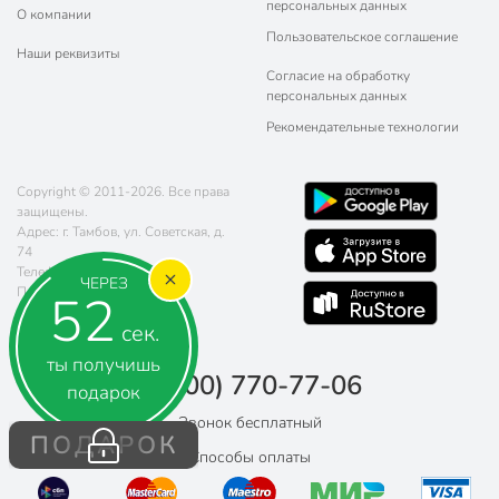
персональных данных
О компании
Пользовательское соглашение
Наши реквизиты
Согласие на обработку
персональных данных
Рекомендательные технологии
Copyright © 2011-2026. Все права
защищены.
Адрес: г. Тамбов, ул. Советская, д.
74
Телефон:
8 (800) 770-77-06
ЧЕРЕЗ
Почта:
sales@poryadok.ru
51
сек.
ты получишь
8 (800) 770-77-06
подарок
Звонок бесплатный
ПОДАРОК
Способы оплаты