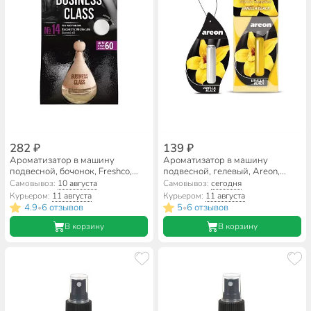
282 ₽
139 ₽
Ароматизатор в машину
Ароматизатор в машину
подвесной, бочонок, Freshco,
подвесной, гелевый, Areon,
Business Class Drop Escentric
Liquid Ванила Блэк, 5 мл, 704-
Самовывоз:
10 августа
Самовывоз:
сегодня
Molecules, AR1BC114
LR-23
Курьером:
11 августа
Курьером:
11 августа
4.9
6 отзывов
5
6 отзывов
•
•
В корзину
В корзину