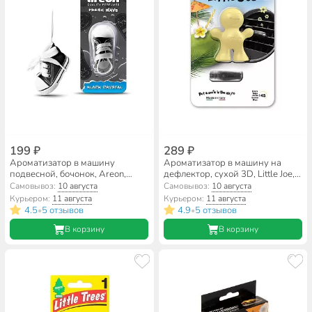
199 ₽
289 ₽
Ароматизатор в машину
Ароматизатор в машину на
подвесной, бочонок, Areon,
дефлектор, сухой 3D, Little Joe,
Fresh Wave Черный лед, 704-
Пина Колада, EF1414
Самовывоз:
10 августа
Самовывоз:
10 августа
KED-901
Курьером:
11 августа
Курьером:
11 августа
4.5
5 отзывов
4.9
5 отзывов
•
•
В корзину
В корзину