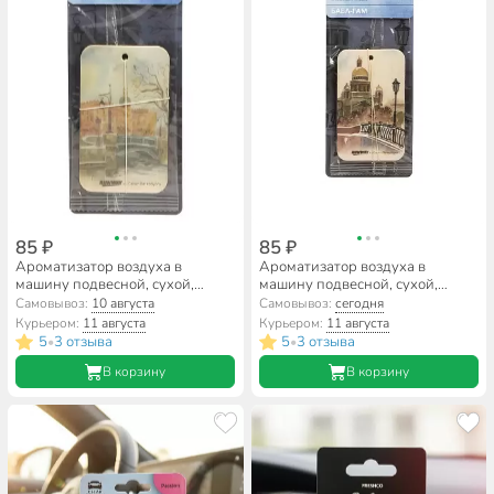
85 ₽
85 ₽
Ароматизатор воздуха в
Ароматизатор воздуха в
машину подвесной, сухой,
машину подвесной, сухой,
Runway, Пинаколада, “СПБ”,
Runway, Бабл-гам “СПБ”,
Самовывоз:
10 августа
Самовывоз:
сегодня
RW6223
RW6225
Курьером:
11 августа
Курьером:
11 августа
5
3 отзыва
5
3 отзыва
•
•
В корзину
В корзину