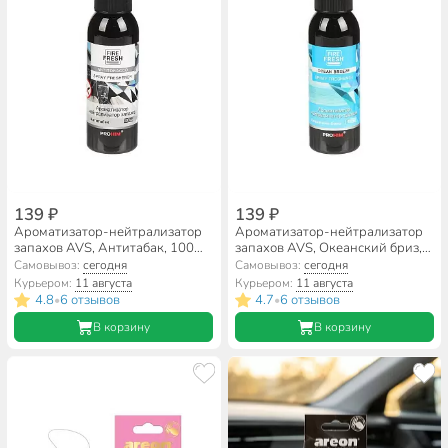
139 ₽
139 ₽
Ароматизатор-нейтрализатор
Ароматизатор-нейтрализатор
запахов AVS, Антитабак, 100
запахов AVS, Океанский бриз,
мл, A78845S
100 мл, A78842S
Самовывоз:
сегодня
Самовывоз:
сегодня
Курьером:
11 августа
Курьером:
11 августа
4.8
6 отзывов
4.7
6 отзывов
•
•
В корзину
В корзину