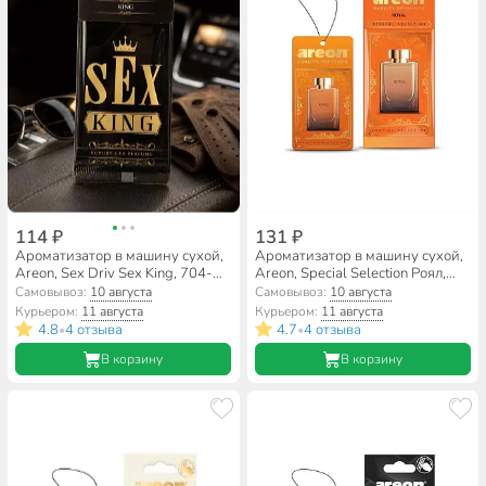
114 ₽
131 ₽
Ароматизатор в машину сухой,
Ароматизатор в машину сухой,
Areon, Sex Driv Sex King, 704-
Areon, Special Selection Роял,
ASK-01
704-SS-05
Самовывоз:
10 августа
Самовывоз:
10 августа
Курьером:
11 августа
Курьером:
11 августа
4.8
4 отзыва
4.7
4 отзыва
•
•
В корзину
В корзину