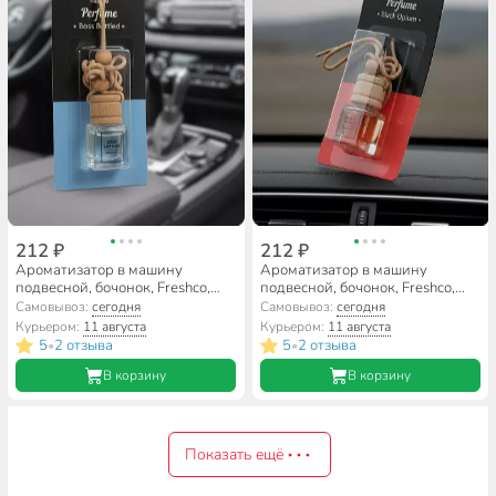
212 ₽
212 ₽
Ароматизатор в машину
Ароматизатор в машину
подвесной, бочонок, Freshco,
подвесной, бочонок, Freshco,
Perfume Boss Bottled, AR1FP002
Perfume Black Opium, AR1FP001
Самовывоз:
сегодня
Самовывоз:
сегодня
Курьером:
11 августа
Курьером:
11 августа
5
2 отзыва
5
2 отзыва
•
•
В корзину
В корзину
Показать ещё