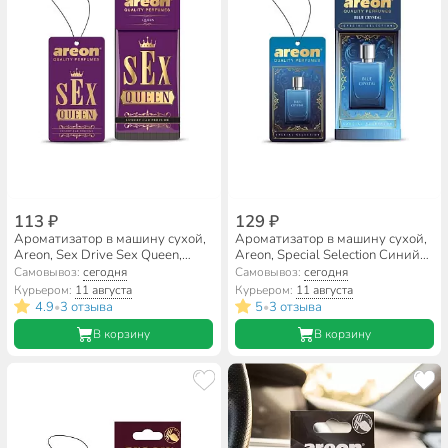
113 ₽
129 ₽
Ароматизатор в машину сухой,
Ароматизатор в машину сухой,
Areon, Sex Drive Sex Queen,
Areon, Special Selection Синий
704-ASK-02
Кристалл, 704-SS-03
Самовывоз:
сегодня
Самовывоз:
сегодня
Курьером:
11 августа
Курьером:
11 августа
4.9
3 отзыва
5
3 отзыва
•
•
В корзину
В корзину