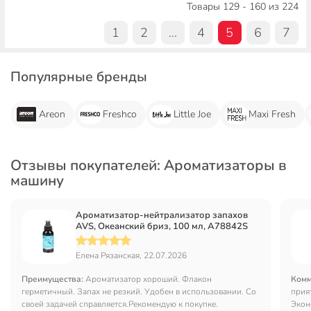
Товары 129 - 160 из 224
1
2
...
4
5
6
7
Популярные бренды
Areon
Freshco
Little Joe
Maxi Fresh
Отзывы покупателей: Ароматизаторы в
машину
Ароматизатор-нейтрализатор запахов
AVS, Океанский бриз, 100 мл, A78842S
Елена Рязанская, 22.07.2026
Преимущества:
Ароматизатор хороший. Флакон
Комм
герметичный. Запах не резкий. Удобен в использовании. Со
прия
своей задачей справляется.Рекомендую к покупке.
Экон