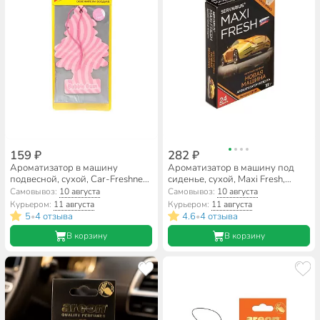
159 ₽
282 ₽
Ароматизатор в машину
Ароматизатор в машину под
подвесной, сухой, Car-Freshner,
сиденье, сухой, Maxi Fresh,
Бабл гам, 10348
Новая машина, MF-115
Самовывоз:
10 августа
Самовывоз:
10 августа
Курьером:
11 августа
Курьером:
11 августа
5
4 отзыва
4.6
4 отзыва
•
•
В корзину
В корзину