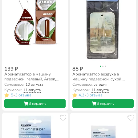
139 ₽
85 ₽
Ароматизатор в машину
Ароматизатор воздуха в
подвесной, гелевый, Areon,
машину подвесной, сухой,
Liquid Кокос, 5 мл, 704-LR-18
Runway, Чёрный лед, “СПБ”,
Самовывоз:
10 августа
Самовывоз:
сегодня
RW6222
Курьером:
11 августа
Курьером:
11 августа
5
3 отзыва
4.3
3 отзыва
•
•
В корзину
В корзину