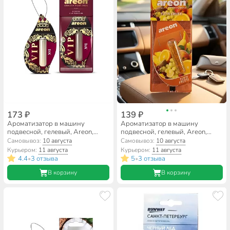
173 ₽
139 ₽
Ароматизатор в машину
Ароматизатор в машину
подвесной, гелевый, Areon,
подвесной, гелевый, Areon,
Liquid Vip №1, 5 мл, 704-LV-01
Liquid Фрутти, 5 мл, 704-LR-16
Самовывоз:
10 августа
Самовывоз:
10 августа
Курьером:
11 августа
Курьером:
11 августа
4.4
3 отзыва
5
3 отзыва
•
•
В корзину
В корзину