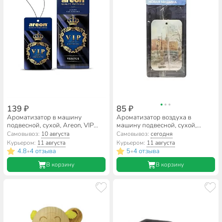
139 ₽
85 ₽
Ароматизатор в машину
Ароматизатор воздуха в
подвесной, сухой, Areon, VIP
машину подвесной, сухой,
Vertus, 704-VIP-06
Runway, Новая машина,“СПБ”,
Самовывоз:
10 августа
Самовывоз:
сегодня
RW6220
Курьером:
11 августа
Курьером:
11 августа
4.8
4 отзыва
5
4 отзыва
•
•
В корзину
В корзину