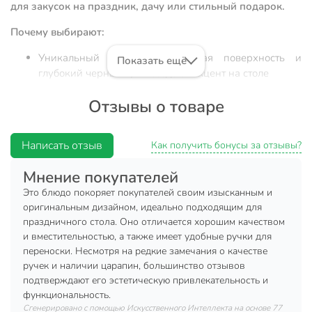
для закусок на праздник, дачу или стильный подарок.
Почему выбирают:
Уникальный дизайн: рельефная поверхность и
Показать ещё
глубокий черный цвет создают акцент на столе
Оптимальный размер 22х34 см: прочное стекло,
Отзывы о товаре
овальная форма, бортики для удобства подачи и
защиты от проливаний
Написать отзыв
Универсальное применение: для закусок дома, на
Как получить бонусы за отзывы?
даче, к праздничному столу или в качестве
Мнение покупателей
современного подарка
Это блюдо покоряет покупателей своим изысканным и
Блюдо стекло 22х34 см черное Флюид Daniks — это
оригинальным дизайном, идеально подходящим для
стильное и практичное решение для сервировки закусок,
праздничного стола. Оно отличается хорошим качеством
сыров, фруктов. Благодаря овальной форме и бортикам,
и вместительностью, а также имеет удобные ручки для
блюдо удобно использовать для подачи как холодных, так
переноски. Несмотря на редкие замечания о качестве
и горячих блюд. Черное стекло с рельефным дизайном
ручек и наличии царапин, большинство отзывов
подчеркивает презентабельность сервировки и
подтверждают его эстетическую привлекательность и
гармонично вписывается в современные интерьеры. Если
функциональность.
вы ищете, какое блюдо выбрать для праздничного стола
Сгенерировано с помощью Искусственного Интеллекта на основе 77