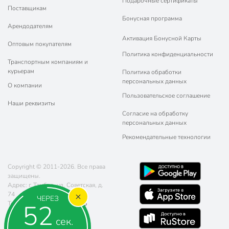
Подарочные сертификаты
Поставщикам
Бонусная программа
Арендодателям
Активация Бонусной Карты
Оптовым покупателям
Политика конфиденциальности
Транспортным компаниям и
курьерам
Политика обработки
персональных данных
О компании
Пользовательское соглашение
Наши реквизиты
Согласие на обработку
персональных данных
Рекомендательные технологии
Copyright © 2011-2026. Все права
защищены.
Адрес: г. Тамбов, ул. Советская, д.
74
ЧЕРЕЗ
51
Телефон:
8 (800) 770-77-06
Почта:
sales@poryadok.ru
сек.