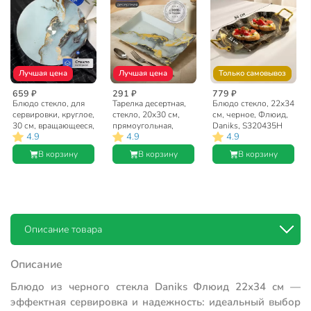
Лучшая цена
Лучшая цена
Только самовывоз
659 ₽
291 ₽
779 ₽
Блюдо стекло, для
Тарелка десертная,
Блюдо стекло, 22х34
сервировки, круглое,
стекло, 20х30 см,
см, черное, Флюид,
30 см, вращающееся,
прямоугольная,
Daniks, S320435H
4.9
4.9
4.9
Флюид, Daniks
Флюид, Daniks
В корзину
В корзину
В корзину
Описание товара
Описание
Блюдо из черного стекла Daniks Флюид 22х34 см —
эффектная сервировка и надежность: идеальный выбор