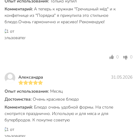
Опыт использования:
Только купил
интернет-магазине в Тамбове по низким ценам и с
Комментарий:
А теперь к кружкам "Гречишный мёд" и к
бесплатным самовывозом.
конфетнице из "Порядка" я прикупила это стильное
блюдо.Очень гармонично и красиво! Рекомендую!
Техническая информация
Ширина, см
22 см
Длина, см
34 см
0
0
Количество в наборе, шт
1 шт
Бренд
Daniks
Александра
31.05.2026
Страна производства
Китай
Опыт использования:
Месяц
Коллекция
Daniks Флюид
Достоинства:
Очень красивое блюдо
Материал
стекло
Комментарий:
Блюдо очень удобной формы. На столе
смотрится празднично. Использую и для мяса и для
Цвет
черный
бутербродов. К покупке советую
Назначение
для закусок