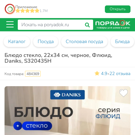
Приложение
Открыть
1.7M
Каталог
Посуда
Столовая посуда
Блюда
Блюдо стекло, 22х34 см, черное, Флюид,
Daniks, S320435H
4.9
22 отзыва
•
Код товара:
484369