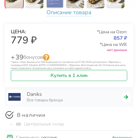
Описание товара
ЦЕНА:
*Цена на Ozon:
779 ₽
857 ₽
*Цена на WB:
нет данных
+ 39
бонусов
*Цена с Озон банком или WB кошельком по состоянию на 07.08.2026 для региона г. Воронеж у
продавца ООО «Прайм» (ОГРН 1233600006903, г. Воронеж, Волгоградская 32). В течение дня цена
может изменяться. Актуальную цену уточняйте на сайте маркетплейса.
Купить в 1 клик
Daniks
Все товары бренда
В наличии
~
Центральный склад
сегодня
Самовывоз:
бесплатно