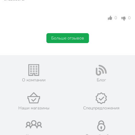
Новый год
Праздники
23 февраля
8 Марта
0
0
Особенности
с бортиками
Дизайн
рельефный
Больше отзывов
Форма
овальный
Артикул производителя
S320435H
Модель
Флюид
О компании
Блог
Вес в упаковке
875 г
Габариты упаковки
6 x 23 x 43 см
Наши магазины
Спецпредложения