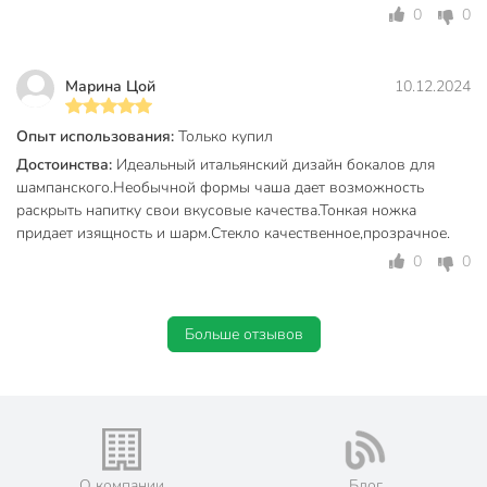
0
0
Техническая информация
Высота, см
22.5 см
Марина Цой
10.12.2024
Количество в наборе, шт
2 шт
Опыт использования:
Только купил
Объем, мл
190 мл
Достоинства:
Идеальный итальянский дизайн бокалов для
шампанского.Необычной формы чаша дает возможность
Диаметр верха, см
7 см
раскрыть напитку свои вкусовые качества.Тонкая ножка
придает изящность и шарм.Стекло качественное,прозрачное.
хрустальное
Материал
стекло
0
0
Бренд
RCR
Больше отзывов
Страна производства
Италия
Тип
набор бокалов
Коллекция
RCR Etna
Назначение
для шампанского
О компании
Блог