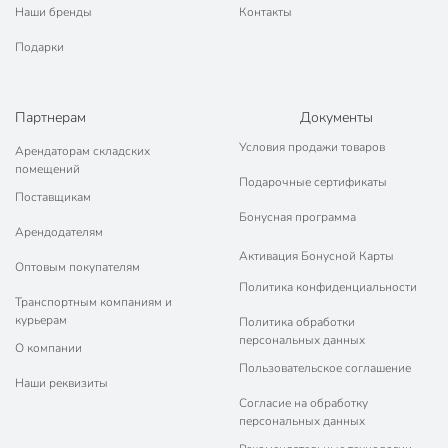
Наши бренды
Контакты
Тип стекла
прессованный
Подарки
для сервировки
Особенности
стола
Текстура
рельефный
Партнерам
Документы
Условия продажи товаров
Арендаторам складских
Артикул производителя
67266
помещений
Подарочные сертификаты
Модель
Etna
Поставщикам
Бонусная программа
Вес в упаковке
600 г
Арендодателям
Активация Бонусной Карты
Габариты упаковки
23 x 9 x 17 см
Оптовым покупателям
Политика конфиденциальности
Транспортным компаниям и
курьерам
Политика обработки
персональных данных
О компании
Пользовательское соглашение
Наши реквизиты
Согласие на обработку
персональных данных