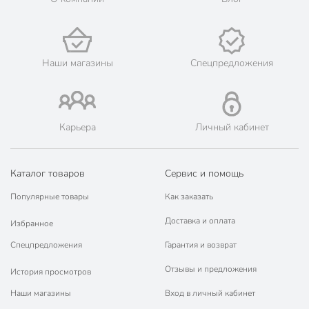
для
Можно мыть в посудомоечной
посудомоечной
машине
машины
Наши магазины
Спецпредложения
Форма
конический
Свадебные
не свадебные
Бар
без бара
Карьера
Личный кабинет
Декор
без рисунков
Цвет
бесцветный
Каталог товаров
Сервис и помощь
Дизайн
узор
Популярные товары
Как заказать
Способ изготовления
машинный
Доставка и оплата
Избранное
8 Марта
Спецпредложения
Гарантия и возврат
Праздники
Новый год
Отзывы и предложения
История просмотров
Пасха
Наши магазины
Вход в личный кабинет
Кому
женщине