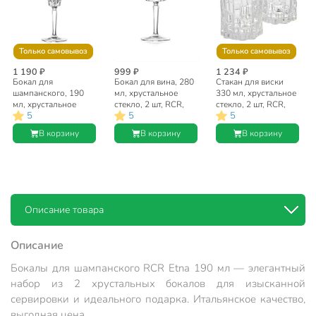
Только самовывоз
Только самовывоз
1 190 ₽
999 ₽
1 234 ₽
Бокал для
Бокал для вина, 280
Стакан для виски
шампанского, 190
мл, хрустальное
330 мл, хрустальное
мл, хрустальное
стекло, 2 шт, RCR,
стекло, 2 шт, RCR,
5
5
5
стекло, 2 шт, RCR,
Etna, 67268
Etna, 67265
Etna, 67266
В корзину
В корзину
В корзину
Описание товара
Описание
Бокалы для шампанского RCR Etna 190 мл — элегантный
набор из 2 хрустальных бокалов для изысканной
сервировки и идеального подарка. Итальянское качество,
выгодная цена.