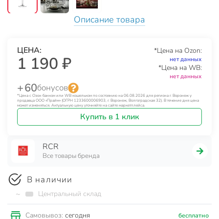
Описание товара
ЦЕНА:
*Цена на Ozon:
1 190 ₽
нет данных
*Цена на WB:
нет данных
+ 60
бонусов
*Цена с Озон банком или WB кошельком по состоянию на 06.08.2026 для региона г. Воронеж у
продавца ООО «Прайм» (ОГРН 1233600006903, г. Воронеж, Волгоградская 32). В течение дня цена
может изменяться. Актуальную цену уточняйте на сайте маркетплейса.
Купить в 1 клик
RCR
Все товары бренда
В наличии
~
Центральный склад
сегодня
Самовывоз:
бесплатно