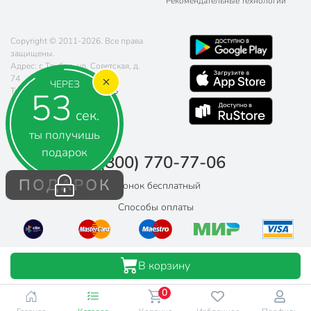
Рекомендательные технологии
Copyright © 2011-2026. Все права
защищены.
Адрес: г. Тамбов, ул. Советская, д.
74
ЧЕРЕЗ
52
Телефон:
8 (800) 770-77-06
Почта:
sales@poryadok.ru
сек.
ты получишь
подарок
8 (800) 770-77-06
ПОДАРОК
Звонок бесплатный
Способы оплаты
В корзину
0