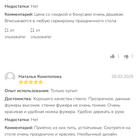
Да, бокалы RCR Etna изготовлены из прессованного
Недостатки:
Нет
хрустального стекла и подходят для мытья в
Комментарий:
Цена со скидкой и бонусами очень дешевая.
посудомоечной машине без риска помутнения или
Вписываются в любую сервировку праздничного стола
повреждения.
Чем этот набор удобнее обычных стеклянных бокалов?
Хрустальное стекло прочнее, устойчиво к царапинам и
долго сохраняет блеск. Коническая форма помогает
1
0
раскрыть вкус шампанского, а универсальный дизайн
подходит для любого случая.
Наталья Конотопова
05.03.2025
Какой объём и сколько бокалов в наборе?
В комплекте 2 бокала объёмом по 190 мл каждый — это
Опыт использования:
Только купил
классический размер для подачи шампанского и игристого
Достоинства:
Хорошего качества стекло. Прозрачное, данные
вина.
фужеры высокие, стенки фужера не очень тонкие. Очень
красивая и удобная ножка фужера. Удобно держать в руке.
Вы можете приобрести «Бокал для шампанского, 190 мл,
Недостатки:
Нет
хрустальное стекло, 2 шт, RCR, Etna, 67266» и другие
Комментарий:
Приятно из них пить, устойчивые. Смотрятся на
товары в нашем интернет-магазине в Тамбове по низким
столе очень празднично и красиво. Необычный дизайн.
ценам и с бесплатным самовывозом.