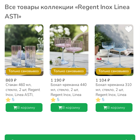
Все товары коллекции «Regent Inox Linea
ASTI»
Только самовывоз
Только самовывоз
Только самовывоз
869 ₽
1 190 ₽
1 104 ₽
Стакан 460 мл,
Бокал-креманка 440
Бокал-креманка 310
стекло, 2 шт, Regent
мл, стекло, 2 шт,
мл, стекло, 2 шт,
Inox, Linea ASTI,
Regent Inox, Linea
Regent Inox, Linea
5
5
5
высокий, 81-005
ASTI, 81-004
ASTI, 81-204
В корзину
В корзину
В корзину