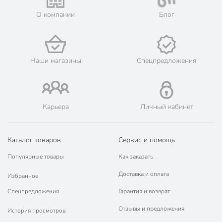
Regent Inox Linea
Коллекция
ASTI
О компании
Блог
для
Можно мыть в посудомоечной
посудомоечной
машине
машины
Наши магазины
Спецпредложения
Форма
шале
Свадебные
не свадебные
Карьера
Личный кабинет
Бар
без бара
Декор
без рисунков
Каталог товаров
Сервис и помощь
Цвет
голубой
Популярные товары
Как заказать
Дизайн
без декора
Доставка и оплата
Избранное
Способ изготовления
машинный
Спецпредложения
Гарантия и возврат
8 Марта
Отзывы и предложения
Праздники
14 февраля
История просмотров