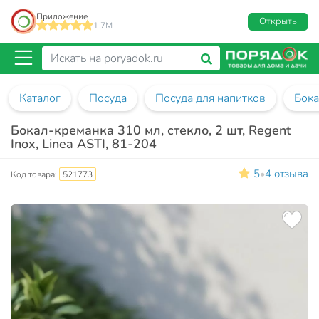
Приложение
Открыть
1.7M
Каталог
Посуда
Посуда для напитков
Бок
Бокал-креманка 310 мл, стекло, 2 шт, Regent
Inox, Linea ASTI, 81-204
5
4 отзыва
•
Код товара:
521773