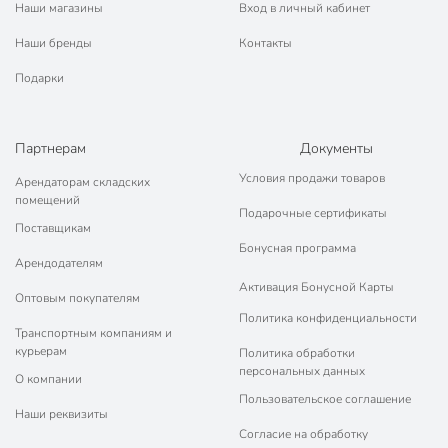
День Рождения
Наши магазины
Вход в личный кабинет
Кому
женщине
Наши бренды
Контакты
Тип стекла
выдувной
Подарки
для сервировки
Особенности
стола
Партнерам
Документы
Текстура
рельефный
Условия продажи товаров
Арендаторам складских
помещений
Артикул производителя
81-204
Подарочные сертификаты
Поставщикам
Модель
Linea ASTI
Бонусная программа
Арендодателям
Вес в упаковке
515 г
Активация Бонусной Карты
Оптовым покупателям
Габариты упаковки
26 x 14 x 21 см
Политика конфиденциальности
Транспортным компаниям и
курьерам
Политика обработки
персональных данных
О компании
Пользовательское соглашение
Наши реквизиты
Согласие на обработку