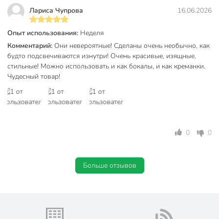
Лариса Чупрова
16.06.2026
Бокалы выполнены из прочного стекла, устойчивого к
царапинам и мытью в посудомоечной машине.
Опыт использования:
Неделя
Вы можете приобрести «Бокал-креманка 310 мл, стекло, 2
Комментарий:
Они невероятные! Сделаны очень необычно, как
шт, Regent Inox, Linea ASTI, 81-204» и другие товары в
будто подсвечиваются изнутри! Очень красивые, изящные,
нашем интернет-магазине в Тамбове по низким ценам и с
стильные! Можно использовать и как бокалы, и как креманки.
бесплатным самовывозом.
Чудесный товар!
Техническая информация
Количество в наборе, шт
2 шт
Объем, мл
300 мл
0
0
Материал
стекло
Больше отзывов
Бренд
Regent Inox
Страна производства
Китай
Тип
набор бокалов