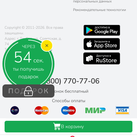
персональных данных
Рекомендательные технологии
Copyright © 2011-2026. Все права
защищены.
Адрес: г. Тамбов, ул. Советская, д.
74
ЧЕРЕЗ
53
Телефон:
8 (800) 770-77-06
Почта:
sales@poryadok.ru
сек.
ты получишь
подарок
8 (800) 770-77-06
ПОДАРОК
Звонок бесплатный
Способы оплаты
В корзину