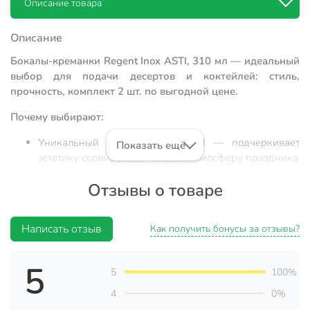
Описание товара
Описание
Бокалы-креманки Regent Inox ASTI, 310 мл — идеальный
выбор для подачи десертов и коктейлей: стиль,
прочность, комплект 2 шт. по выгодной цене.
Почему выбирают:
Уникальный дизайн Linea ASTI — подчеркивает
Показать ещё
эстетику сервировки и создает атмосферу праздника
Объем 310 мл, высокопрочное стекло —
Отзывы о товаре
долговечность, легко очищаются, подходят для
ежедневного и праздничного использования
Написать отзыв
Универсальность: для дома, дачи, подарка —
Как получить бонусы за отзывы?
стильный комплект в подарочной упаковке
5
Бокал-креманка Regent Inox Linea ASTI (артикул 81-204) —
5
100%
это оптимальный вариант для тех, кто ищет, какой бокал
4
0%
выбрать для подачи мороженого, мусса, фруктовых