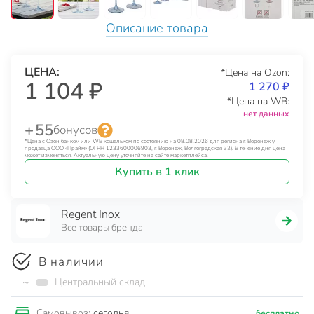
Описание товара
ЦЕНА:
*Цена на Ozon:
1 104 ₽
1 270 ₽
*Цена на WB:
нет данных
+ 55
бонусов
*Цена с Озон банком или WB кошельком по состоянию на 08.08.2026 для региона г. Воронеж у
продавца ООО «Прайм» (ОГРН 1233600006903, г. Воронеж, Волгоградская 32). В течение дня цена
может изменяться. Актуальную цену уточняйте на сайте маркетплейса.
Купить в 1 клик
Regent Inox
Все товары бренда
В наличии
~
Центральный склад
сегодня
Самовывоз:
бесплатно