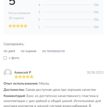
5
магазине в Тамбове по низким ценам и с бесплатным
4
0%
самовывозом.
3
0%
На основании
Техническая информация
16 оценок
2
0%
Количество модулей, шт
8 шт
1
0%
Материал
пластик
Бренд
БелТИЗ
Сортировать:
по дате
по оценке
по полезности
Страна производства
Беларусь
c фото
Тип
бокс
Установка
навесной
Алексей Р
30.06.2023
Степень защиты IP
IP20
Опыт использования:
Месяц
Модельный ряд
КНО-8Д
Достоинства:
Самая доступная цена при хорошем качестве
Комментарий:
Бокс из достаточно качественного пластика в
Артикул производителя
УТ000002642
комплектации с дин-рейкой и общей шиной. Использовал для
Вес в упаковке
420 г
монтажа контактов в дачной системе водоснабжения. В