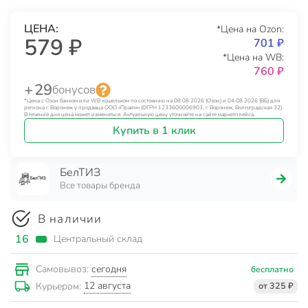
ЦЕНА:
*Цена на Ozon:
579 ₽
701 ₽
*Цена на WB:
760 ₽
+ 29
бонусов
*Цена с Озон банком или WB кошельком по состоянию на 08.08.2026 (Озон) и 04.08.2026 (ВБ) для
региона г. Воронеж у продавца ООО «Прайм» (ОГРН 1233600006903, г. Воронеж, Волгоградская 32).
В течение дня цена может изменяться. Актуальную цену уточняйте на сайте маркетплейса.
Купить в 1 клик
БелТИЗ
Все товары бренда
В наличии
16
Центральный склад
сегодня
Самовывоз:
бесплатно
12 августа
Курьером:
от 325 ₽