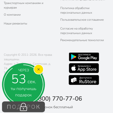
Транспортным компаниям и
курьерам
Политика обработки
персональных данных
О компании
Пользовательское соглашение
Наши реквизиты
Согласие на обработку
персональных данных
Рекомендательные технологии
Copyright © 2011-2026. Все права
защищены.
Адрес: г. Тамбов, ул. Советская, д.
74
ЧЕРЕЗ
52
Телефон:
8 (800) 770-77-06
Почта:
sales@poryadok.ru
сек.
ты получишь
подарок
8 (800) 770-77-06
ПОДАРОК
Звонок бесплатный