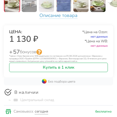
Описание товара
ЦЕНА:
*Цена на Ozon:
1 130 ₽
нет данных
*Цена на WB:
нет данных
+ 57
бонусов
*Цена с Озон банком или WB кошельком по состоянию на 05.08.2026 для региона г. Воронеж у
продавца ООО «Прайм» (ОГРН 1233600006903, г. Воронеж, Волгоградская 32). В течение дня цена
может изменяться. Актуальную цену уточняйте на сайте маркетплейса.
Купить в 1 клик
Без подбора цвета
В наличии
~
Центральный склад
сегодня
Самовывоз:
бесплатно