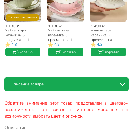
Только самовывоз
1 130 ₽
1 130 ₽
1 490 ₽
Чайная пара
Чайная пара
Чайная пара
керамика, 3
керамика, 3
керамика, 2
предмета, на 1
предмета, на 1
предмета, на 1
4.8
4.9
4.3
персону, 200 мл,
персону, 200 мл,
персону, 200 мл,
Зефир, Y6-
Зефир, Y6-
Зефир золотой
В корзину
В корзину
В корзину
10141/B060041,
10140/B060040,
отвод, Y6-
подарочная
подарочная
10142/B060042
упаковка, в
упаковка, в
ассортименте
ассортименте
Описание товара
Обратите внимание: этот товар представлен в цветовом
ассортименте. При заказе в интернет-магазине нет
возможности выбрать цвет и рисунок.
Описание