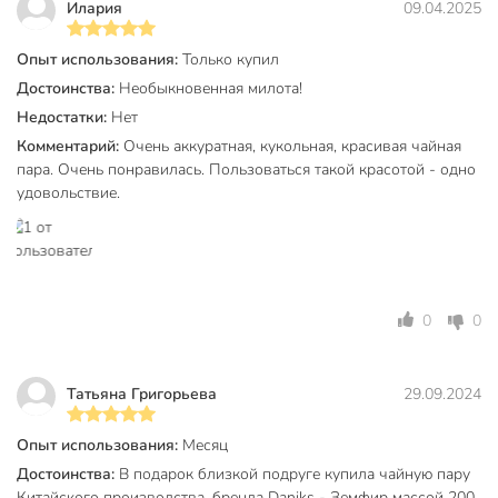
Илария
09.04.2025
Материал
керамика
Опыт использования:
Только купил
Страна производства
Китай
Достоинства:
Необыкновенная милота!
Тип
чайная пара
Недостатки:
Нет
Коллекция
Daniks Зефир
Комментарий:
Очень аккуратная, кукольная, красивая чайная
пара. Очень понравилась. Пользоваться такой красотой - одно
Цвет
в ассортименте
удовольствие.
Стиль
классический
8 марта
Назначение
день рождения
0
0
в подарочной
упаковке
Особенности
с ложкой
Татьяна Григорьева
29.09.2024
для чая
для кофе
Опыт использования:
Месяц
цветы
Достоинства:
В подарок близкой подруге купила чайную пару
Дизайн
однотонный
Китайского производства, бренда Daniks - Земфир массой 200