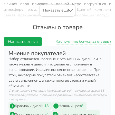
Чайная пара поможет в полной мере погрузиться в
атмосферу тепла, уюта и гармонии. Данный комплект
Показать ещё
станет прекрасным дополнением в коллекции посуды.
Неповторимый дизайн способен привнести изюминку в
Отзывы о товаре
Вашу чайную церемонию.
Характеристики:
Написать отзыв
Как получить бонусы за отзывы?
Объем: 200 мл.
Мнение покупателей
Материал: керамика.
Набор отличается красивым и утонченным дизайном, а
Ложка: есть.
также нежным цветом, что делает его приятным в
использовании. Изделие выполнено качественно. При
Преимущества:
этом, некоторые покупатели отмечают несоответствие
Модель изготовлена из качественного материала,
цвета заявленному, а также толстые стенки и малый
который никак не повлияет на вкусовые качества
объем чашки.
напитка.
Сгенерировано с помощью Искусственного Интеллекта на основе 36
отзывов покупателей, собранных с различных тематических площадок
Керамика отличается прочностью, гигиеничностью и
в интернете
долгим сроком службы
Красивый дизайн
18
Нежный цвет
8
Купить готовый набор — выгоднее и гораздо удобнее, чем
Хорошее качество
7
Подарочная упаковка
3