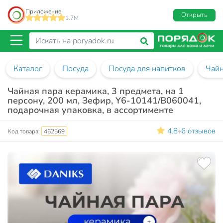
Приложение
Открыть
1.7M
Каталог
Посуда
Посуда для напитков
Чай
Чайная пара керамика, 3 предмета, на 1
персону, 200 мл, Зефир, Y6-10141/B060041,
подарочная упаковка, в ассортименте
4.8
6 отзывов
•
Код товара:
462569