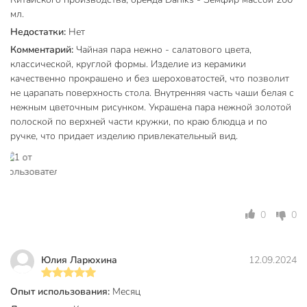
мл.
с золотой каймой
Недостатки:
Нет
Форма блюдца
круглый
Комментарий:
Чайная пара нежно - салатового цвета,
классической, круглой формы. Изделие из керамики
Y6-
Артикул производителя
качественно прокрашено и без шероховатостей, что позволит
10141/B060041
не царапать поверхность стола. Внутренняя часть чаши белая с
Модель
Зефир
нежным цветочным рисунком. Украшена пара нежной золотой
полоской по верхней части кружки, по краю блюдца и по
Вес в упаковке
470 г
ручке, что придает изделию привлекательный вид.
Габариты упаковки
7 x 15 x 15 см
0
0
Юлия Ларюхина
12.09.2024
Опыт использования:
Месяц