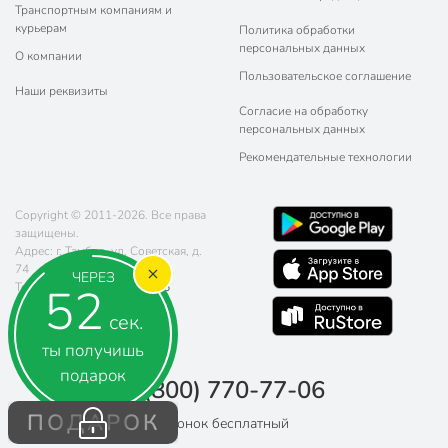
Транспортным компаниям и
курьерам
Политика обработки
персональных данных
О компании
Пользовательское соглашение
Наши реквизиты
Согласие на обработку
персональных данных
Рекомендательные технологии
Copyright © 2011-2026. Все права
защищены.
Адрес: г. Тамбов, ул. Советская, д.
74
ЧЕРЕЗ
51
Телефон:
8 (800) 770-77-06
Почта:
sales@poryadok.ru
сек.
ты получишь
подарок
8 (800) 770-77-06
ПОДАРОК
Звонок бесплатный