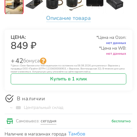
Описание товара
ЦЕНА:
*Цена на Ozon:
849 ₽
нет данных
*Цена на WB:
нет данных
+ 42
бонуса
*Цена с Озон банком или WB кошельком по состоянию на 06.08.2026 для региона г. Воронеж у
продавца ООО «Прайм» (ОГРН 1233600006903, г. Воронеж, Волгоградская 32). В течение дня цена
может изменяться. Актуальную цену уточняйте на сайте маркетплейса.
Купить в 1 клик
В наличии
~
Центральный склад
сегодня
Самовывоз:
бесплатно
Тамбов
Наличие в магазинах города