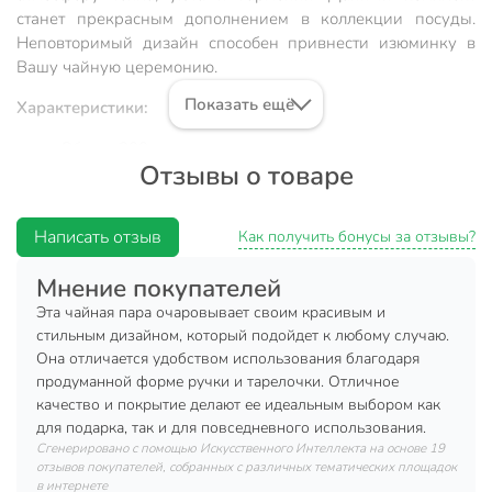
станет прекрасным дополнением в коллекции посуды.
Неповторимый дизайн способен привнести изюминку в
Вашу чайную церемонию.
Показать ещё
Характеристики:
Объем: 200 мл.
Отзывы о товаре
Цвет: черный.
Материал: керамика.
Написать отзыв
Как получить бонусы за отзывы?
Ложка: есть.
Мнение покупателей
Преимущества:
Эта чайная пара очаровывает своим красивым и
Модель изготовлена из качественного материала,
стильным дизайном, который подойдет к любому случаю.
который никак не повлияет на вкусовые качества
Она отличается удобством использования благодаря
напитка.
продуманной форме ручки и тарелочки. Отличное
качество и покрытие делают ее идеальным выбором как
Чайная пара отличается прочностью, гигиеничностью
для подарка, так и для повседневного использования.
и долгим сроком службы
Сгенерировано с помощью Искусственного Интеллекта на основе 19
отзывов покупателей, собранных с различных тематических площадок
Купить готовый набор — выгоднее и гораздо удобнее, чем
в интернете