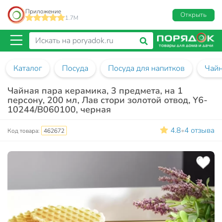
Приложение
Открыть
1.7M
Каталог
Посуда
Посуда для напитков
Чай
Чайная пара керамика, 3 предмета, на 1
персону, 200 мл, Лав стори золотой отвод, Y6-
10244/B060100, черная
4.8
4 отзыва
•
Код товара:
462672