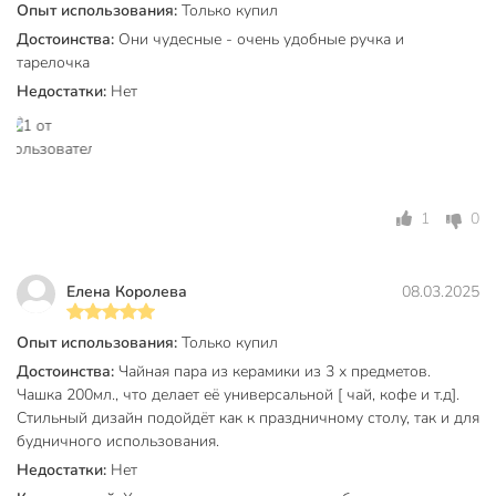
Тип
чайная пара
Опыт использования:
Только купил
Достоинства:
Они чудесные - очень удобные ручка и
Коллекция
Daniks Лав стори
тарелочка
Цвет
черный
Недостатки:
Нет
Стиль
современный
Назначение
сервировка стола
для
1
0
посудомоечной
машины
с ложкой
Елена Королева
08.03.2025
в подарочной
Особенности
упаковке
Опыт использования:
Только купил
можно
Достоинства:
Чайная пара из керамики из 3 х предметов.
использовать в
Чашка 200мл., что делает её универсальной [ чай, кофе и т.д].
СВЧ
Стильный дизайн подойдёт как к праздничному столу, так и для
для чая
будничного использования.
для кофе
Недостатки:
Нет