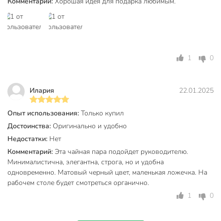
Дизайн
надписи
Комментарий:
Хорошая идея для подарка любимым.
Форма блюдца
прямоугольный
Y6-
Артикул производителя
10244/B060100
1
0
Лав стори золотой
Модель
отвод
Илария
22.01.2025
Вес в упаковке
705 г
Габариты упаковки
8 x 13 x 25 см
Опыт использования:
Только купил
Достоинства:
Оригинально и удобно
Недостатки:
Нет
Комментарий:
Эта чайная пара подойдет руководителю.
Минималистична, элегантна, строга, но и удобна
одновременно. Матовый черный цвет, маленькая ложечка. На
рабочем столе будет смотреться органично.
1
0