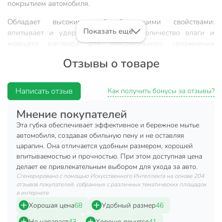
покрытием автомобиля.
Обладает высокими абсорбирующими свойствами:
Показать ещё
впитывает и удерживает большое количество влаги и
моющего раствора для максимального увлажнения
поверхности кузова автомобиля. Не теряет со временем
Отзывы о товаре
форму, хорошо выполаскивается и быстро сохнет.
Вы можете приобрести «Губка для автомобиля, AVS, SP-06
Написать отзыв
Как получить бонусы за отзывы?
Кирпич, A80918S, поролон, 20х10х5 см» и другие товары в
нашем интернет-магазине в Тамбове по низким ценам и с
Мнение покупателей
бесплатным самовывозом.
Эта губка обеспечивает эффективное и бережное мытье
автомобиля, создавая обильную пену и не оставляя
Техническая информация
царапин. Она отличается удобным размером, хорошей
Материал
поролон
впитываемостью и прочностью. При этом доступная цена
делает ее привлекательным выбором для ухода за авто.
Бренд
AVS
Сгенерировано с помощью Искусственного Интеллекта на основе 204
отзывов покупателей, собранных с различных тематических площадок
Страна производства
Россия
в интернете
Хорошая цена
68
Удобный размер
46
Назначение
для автомобиля
Не царапает
43
Хорошо пенится
41