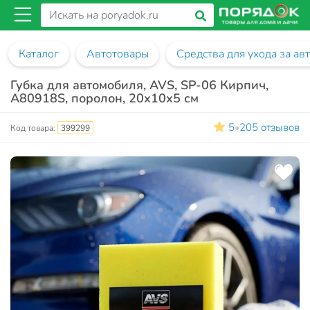
Каталог
Автотовары
Средства для ухода за а
Губка для автомобиля, AVS, SP-06 Кирпич,
A80918S, поролон, 20х10х5 см
5
205 отзывов
•
Код товара:
399299