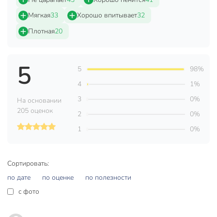
Артикул производителя
A80918S
Мягкая
33
Хорошо впитывает
32
Модель
SP-06 Кирпич
Плотная
20
Вес в упаковке
20 г
Габариты упаковки
6 x 11 x 20 см
5
5
98%
4
1%
3
0%
На основании
205 оценок
2
0%
1
0%
Сортировать:
по дате
по оценке
по полезности
c фото