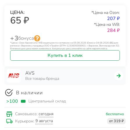
ЦЕНА:
*Цена на Ozon:
65 ₽
207 ₽
*Цена на WB:
284 ₽
+ 3
бонуса
*Цена с Озон банком или WB кошельком по состоянию на 05.08.2026 (Озон) и 04.08.2026 (ВБ) для
региона г. Воронеж у продавца ООО «Прайм» (ОГРН 1233600006903, г. Воронеж, Волгоградская 32).
В течение дня цена может изменяться. Актуальную цену уточняйте на сайте маркетплейса.
Купить в 1 клик
AVS
Все товары бренда
В наличии
>100
Центральный склад
сегодня
Самовывоз:
бесплатно
9 августа
Курьером:
от 319 ₽