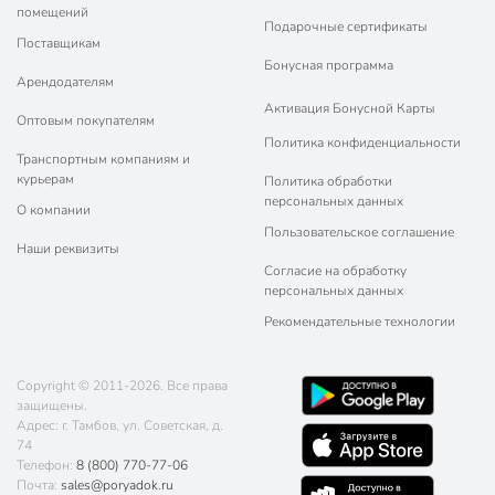
помещений
Подарочные сертификаты
Поставщикам
Бонусная программа
Арендодателям
Активация Бонусной Карты
Оптовым покупателям
Политика конфиденциальности
Транспортным компаниям и
курьерам
Политика обработки
персональных данных
О компании
Пользовательское соглашение
Наши реквизиты
Согласие на обработку
персональных данных
Рекомендательные технологии
Copyright © 2011-2026. Все права
защищены.
Адрес: г. Тамбов, ул. Советская, д.
74
Телефон:
8 (800) 770-77-06
Почта:
sales@poryadok.ru