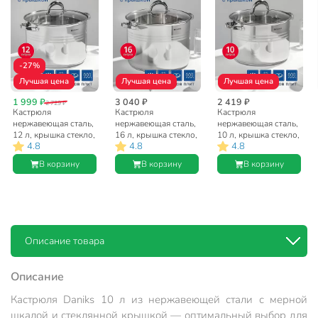
-27%
Лучшая цена
Лучшая цена
Лучшая цена
1 999 ₽
3 040 ₽
2 419 ₽
2 729 ₽
Кастрюля
Кастрюля
Кастрюля
нержавеющая сталь,
нержавеющая сталь,
нержавеющая сталь,
12 л, крышка стекло,
16 л, крышка стекло,
10 л, крышка стекло,
4.8
4.8
4.8
Daniks, Общепит, SP-
Daniks, Общепит,
Daniks, Общепит,
6BP-13/SD-6BP-13,
SD-6BP-16,
SD-6BP-10,
В корзину
В корзину
В корзину
индукция
индукция
индукция
Описание товара
Описание
Кастрюля Daniks 10 л из нержавеющей стали с мерной
шкалой и стеклянной крышкой — оптимальный выбор для