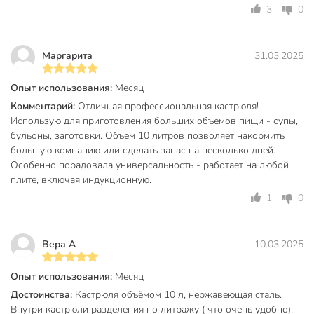
и другие товары в нашем интернет-магазине в Тамбове по
3
0
низким ценам и с бесплатным самовывозом.
Техническая информация
Маргарита
31.03.2025
Вес, кг
2.51 кг
Опыт использования:
Месяц
Диаметр, см
27 см
Комментарий:
Отличная профессиональная кастрюля!
Использую для приготовления больших объемов пищи - супы,
Толщина дна, мм
3 мм
бульоны, заготовки. Объем 10 литров позволяет накормить
Диаметр дна, см
24 см
большую компанию или сделать запас на несколько дней.
Особенно порадовала универсальность - работает на любой
Объем, л
10 л
плите, включая индукционную.
1
0
Размер крышки, см
27 см
Высота без крышки, см
19 см
Вера А
10.03.2025
Высота с крышкой, см
26 см
Опыт использования:
Месяц
Бренд
Daniks
Достоинства:
Кастрюля объёмом 10 л, нержавеющая сталь.
Страна производства
Китай
Внутри кастрюли разделения по литражу ( что очень удобно).