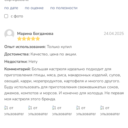
по дате
по оценке
по полезности
Какой объём у кастрюли и для чего её лучше
использовать?
c фото
Объём — 10 литров, оптимально для приготовления супов,
макарон, пельменей, каш. Идеальна для дома, дачи,
Марина Богданова
24.04.2025
столовой или кейтеринга.
Опыт использования:
Только купил
Подходит ли кастрюля для индукционной плиты?
Достоинства:
Качество, цена по акции.
Да, дно специально разработано для индукционных плит,
Недостатки:
Нету
а также совместимо с газовыми, электрическими и
Комментарий:
Большая кастрюля идеально подходит для
стеклокерамическими поверхностями.
приготовления птицы, мяса, риса, макаронных изделий, супов,
овощей, карри, морепродуктов, картофеля и многого другого.
Какие размеры у кастрюли Daniks SD-6BP-10?
Буду использовать для приготовления свежевыжатых соков,
джемов, компотов и морсов. И конечно для холодца. Не первая
Диаметр — 27 см, диаметр дна — 24 см, высота с крышкой
моя кастрюля этого бренда.
— 26 см, толщина дна — 3 мм. Крышка из стекла с
клапаном и мерная шкала внутри.
Вы можете приобрести «Кастрюля нержавеющая сталь, 10
л, крышка стекло, Daniks, Общепит, SD-6BP-10, индукция»