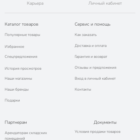
дном
Карьера
Личный кабинет
Цвет
серебристый
Каталог товаров
Сервис и помощь
для газовых плит
для индукционных
Популярные товары
Как заказать
плит
для электрических
Доставка и оплата
Избранное
Совместимые плиты
плит
Спецпредложения
Гарантия и возврат
для
стеклокерамических
Отзывы и предложения
История просмотров
плит
Наши магазины
Вход в личный кабинет
с выпускным
Наши бренды
Контакты
Выпускной клапан у крышки
клапаном на
крышке
Подарки
Марка стали
201
пельмени
Партнерам
Документы
пюре
Условия продажи товаров
Арендаторам складских
макароны
Вид блюда
помещений