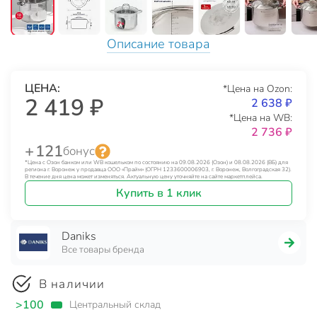
Описание товара
ЦЕНА:
*Цена на Ozon:
2 419 ₽
2 638 ₽
*Цена на WB:
2 736 ₽
+ 121
бонус
*Цена с Озон банком или WB кошельком по состоянию на 09.08.2026 (Озон) и 08.08.2026 (ВБ) для
региона г. Воронеж у продавца ООО «Прайм» (ОГРН 1233600006903, г. Воронеж, Волгоградская 32).
В течение дня цена может изменяться. Актуальную цену уточняйте на сайте маркетплейса.
Купить в 1 клик
Daniks
Все товары бренда
В наличии
>100
Центральный склад