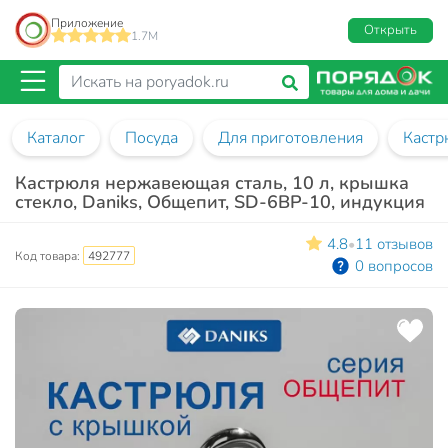
Приложение
Открыть
1.7M
Каталог
Посуда
Для приготовления
Кастр
Кастрюля нержавеющая сталь, 10 л, крышка
стекло, Daniks, Общепит, SD-6BP-10, индукция
4.8
11 отзывов
•
Код товара:
492777
0 вопросов