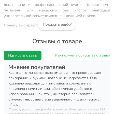
дома, дачи и профессиональной кухни. Готовьте суп,
пельмени или макароны без хлопот благодаря
универсальной совместимости с индукцией и газом.
Показать ещё
Почему выбирают:
Профессиональный объём 10 л и мерная шкала —
Отзывы о товаре
удобно для больших семей и кейтеринга
Корпус из стали 201, утолщённое дно 3 мм, крышка с
выпускным клапаном — долговечность и
Написать отзыв
Как получить бонусы за отзывы?
безопасность
Мнение покупателей
Подходит для любых плит, легко моется в
посудомоечной машине — для дома, дачи, подарка
Кастрюля отличается толстым дном, что предотвращает
пригорание, и ручками, которые не нагреваются. Она
Если вы ищете, какую кастрюлю выбрать для больших
идеально подходит для заготовок и совместима с
объёмов или что лучше для индукционной плиты, эта
индукционными плитами, обеспечивая удобство в
модель Daniks станет отличным решением. Высокопрочная
использовании. При этом, некоторые пользователи
нержавеющая сталь марки 201 устойчива к коррозии, а
отмечают несоответствие заявленного и фактического
стеклянная крышка позволяет контролировать процесс
объема.
готовки, не выпуская пар благодаря клапану. В отличие от
Сгенерировано с помощью Искусственного Интеллекта на основе 393
отзывов покупателей, собранных с различных тематических площадок