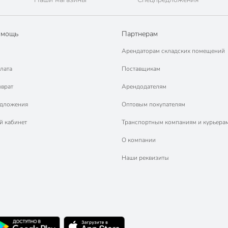
омощь
Партнерам
Арендаторам складских помещений
лата
Поставщикам
зврат
Арендодателям
едложения
Оптовым покупателям
й кабинет
Транспортным компаниям и курьера
О компании
Наши реквизиты