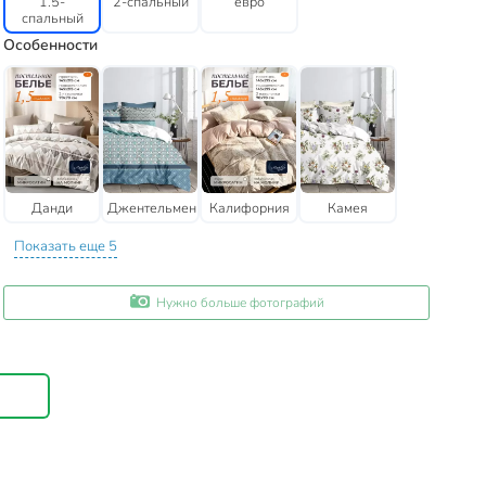
1.5-
2-спальный
евро
спальный
Особенности
Данди
Джентельмен
Калифорния
Камея
Показать еще 5
Нужно больше фотографий