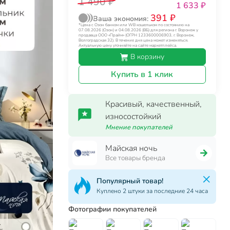
1 490 ₽
1 633 ₽
391 ₽
Ваша экономия:
*Цена с Озон банком или WB кошельком по состоянию на
07.08.2026 (Озон) и 04.08.2026 (ВБ) для региона г. Воронеж у
продавца ООО «Прайм» (ОГРН 1233600006903, г. Воронеж,
Волгоградская 32). В течение дня цена может изменяться.
Актуальную цену уточняйте на сайте маркетплейса.
В корзину
Купить в 1 клик
Красивый, качественный,
износостойкий
Мнение покупателей
Майская ночь
Все товары бренда
Популярный товар!
Куплено 2 штуки за последние 24 часа
Фотографии покупателей