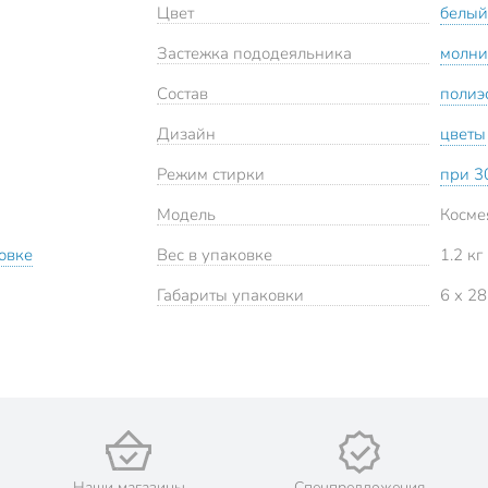
Цвет
белый
Застежка пододеяльника
молни
Состав
полиэ
Дизайн
цветы
Режим стирки
при 3
Модель
Косме
овке
Вес в упаковке
1.2 кг
Габариты упаковки
6 x 28
Наши магазины
Спецпредложения