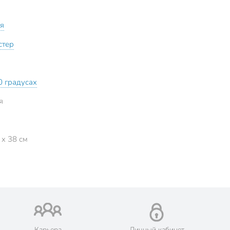
я
стер
0 градусах
я
 x 38 см
Карьера
Личный кабинет