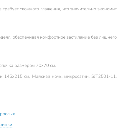
 требует сложного глажения, что значительно экономит
одеял, обеспечивая комфортное застилание без лишнего
волочка размером 70х70 см.
к 145х215 см, Майская ночь, микросатин, SJT2501-11,
зрослых
езинки