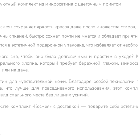
: уютный комплект из микросатина с цветочным принтом.
мея» сохраняет яркость красок даже после множества стирок, 
ных тканей, быстро сохнет, почти не мнется и обладает приятн
тся в эстетичной подарочной упаковке, что избавляет от необ
ного сна, чтобы оно было долговечным и простым в уходе? 
урального хлопка, который требует бережной глажки, микроса
или на даче.
тин для чувствительной кожи. Благодаря особой технологии п
, что лучше для повседневного использования, этот компл
вид спального места без лишних усилий.
ите комплект «Космея» с доставкой — подарите себе эстети
?