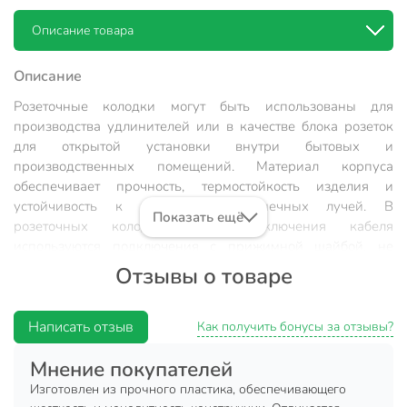
Описание товара
Описание
Розеточные колодки могут быть использованы для
производства удлинителей или в качестве блока розеток
для открытой установки внутри бытовых и
производственных помещений. Материал корпуса
обеспечивает прочность, термостойкость изделия и
устойчивость к воздействию солнечных лучей. В
Показать ещё
розеточных колодках для подключения кабеля
используются подключения с прижимной шайбой, не
деформирующей проводник. Это особенно важно для
Отзывы о товаре
обеспечения целостности проводника при нагрузках,
близких к максимальным.
Написать отзыв
Как получить бонусы за отзывы?
Характеристики:
Мнение покупателей
Количество гнезд: 4;
Изготовлен из прочного пластика, обеспечивающего
Степень защиты (IP): IP20;