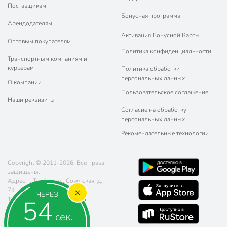
Поставщикам
Бонусная программа
Арендодателям
Активация Бонусной Карты
Оптовым покупателям
Политика конфиденциальности
Транспортным компаниям и
курьерам
Политика обработки
персональных данных
О компании
Пользовательское соглашение
Наши реквизиты
Согласие на обработку
персональных данных
Рекомендательные технологии
Copyright © 2011-2026. Все права
защищены.
Адрес: г. Тамбов, ул. Советская, д.
74
ЧЕРЕЗ
54
Телефон:
8 (800) 770-77-06
Почта:
sales@poryadok.ru
сек.