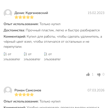
Количество розеток, шт
4 шт
Денис Кургановский
15.02.2023
Номинальный ток, А
10 А
Количество полюсов
2
Опыт использования:
Только купил
Достоинства:
Прочный пластик, легко и быстро разбирается
Бренд
TDM Electric
Комментарий:
Купил для работы, чтобы сделать удлинитель, а
Страна производства
Китай
чёрный цвет взял, чтобы отличался от остальных и не
перепутали.
Заземление
без заземления
Выключатель
без выключателя
без защитных
Защитные шторки
шторок
1
0
Цвет
черный
Артикул производителя
SQ1806-0428
Роман Самсонов
07.03.2026
Модель
Народная
Опыт использования:
Только купил
Вес в упаковке
100 г
Комментарий:
Удобно монтировать провода внутри корпуса.