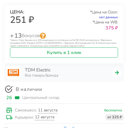
ЦЕНА:
*Цена на Ozon:
251 ₽
нет данных
*Цена на WB:
375 ₽
+ 13
бонусов
*Цена с Озон банком или WB кошельком по состоянию на 04.08.2026 для региона г. Воронеж у
продавца ООО «Прайм» (ОГРН 1233600006903, г. Воронеж, Волгоградская 32). В течение дня цена
может изменяться. Актуальную цену уточняйте на сайте маркетплейса.
Купить в 1 клик
TDM Electric
Все товары бренда
В наличии
26
Центральный склад
11 августа
Самовывоз:
бесплатно
12 августа
Курьером:
от 325 ₽