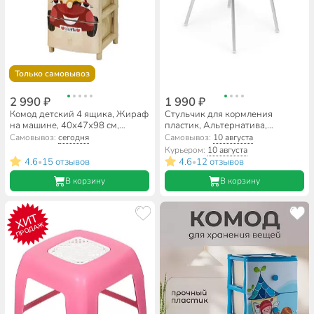
Только самовывоз
2 990 ₽
1 990 ₽
Комод детский 4 ящика, Жираф
Стульчик для кормления
на машине, 40х47х98 см,
пластик, Альтернатива,
Элластик-Пласт
61.5х51х91 см, бежевые,
Самовывоз:
сегодня
Самовывоз:
10 августа
М8324
Курьером:
10 августа
4.6
15 отзывов
4.6
12 отзывов
•
•
В корзину
В корзину
ХИТ
ПРОДАЖ