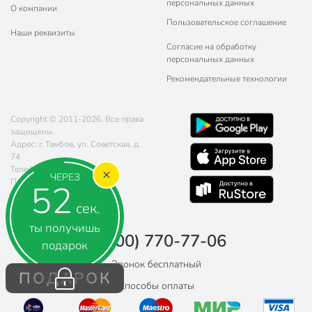
персональных данных
О компании
Пользовательское соглашение
Наши реквизиты
Согласие на обработку
персональных данных
Рекомендательные технологии
Copyright © 2011-2026. Все права
защищены.
Адрес: г. Тамбов, ул. Советская, д.
74
Телефон:
8 (800) 770-77-06
ЧЕРЕЗ
Почта:
sales@poryadok.ru
52
сек.
ты получишь
8 (800) 770-77-06
подарок
Звонок бесплатный
ПОДАРОК
Способы оплаты