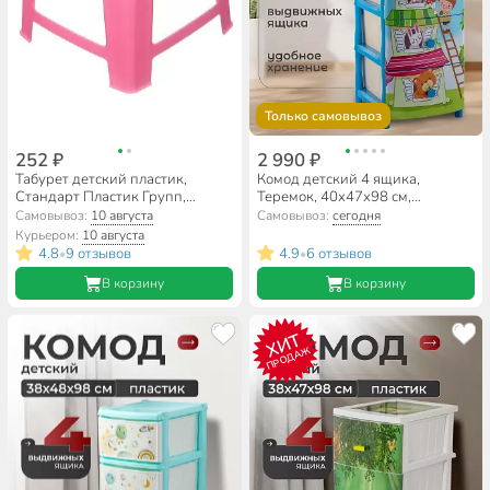
Только самовывоз
252 ₽
2 990 ₽
Табурет детский пластик,
Комод детский 4 ящика,
Стандарт Пластик Групп,
Теремок, 40х47х98 см,
30х30х26.5 см, розовый,
Элластик-Пласт
Самовывоз:
10 августа
Самовывоз:
сегодня
красный, 160-0060
Курьером:
10 августа
4.8
9 отзывов
4.9
6 отзывов
•
•
В корзину
В корзину
ХИТ
ПРОДАЖ