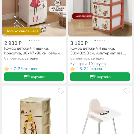
Только самовывоз
2 930 ₽
3 190 ₽
Комод детский 4 ящика,
Комод детский 4 ящика,
Красотка, 38х47х98 см, белый,
38х48х98 см, Альтернатива,
Росспласт, РП-451
для девочек, М1240
Самовывоз:
сегодня
Самовывоз:
сегодня
Курьером:
10 августа
4.7
25 отзывов
4.8
24 отзыва
•
•
В корзину
В корзину