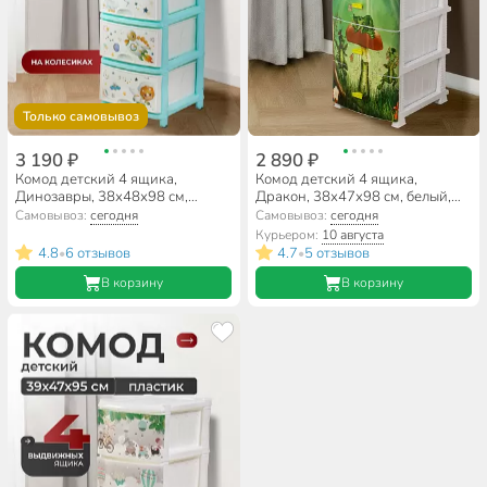
Только самовывоз
3 190 ₽
2 890 ₽
Комод детский 4 ящика,
Комод детский 4 ящика,
Динозавры, 38х48х98 см,
Дракон, 38х47х98 см, белый,
Альтернатива, для мальчиков,
Росспласт, РП-451
Самовывоз:
сегодня
Самовывоз:
сегодня
М1243
Курьером:
10 августа
4.8
6 отзывов
4.7
5 отзывов
•
•
В корзину
В корзину