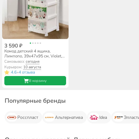
3 590 ₽
Комод детский 4 ящика,
Лимпопо, 39х47х95 см, Violet,
350447
Самовывоз:
сегодня
Курьером:
10 августа
4.6
4 отзыва
•
В корзину
Популярные бренды
Росспласт
Альтернатива
Idea
Элласт