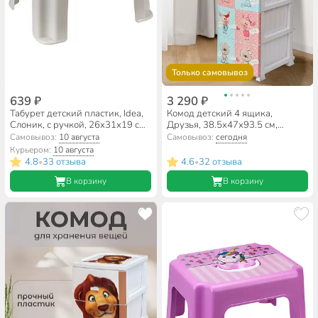
Только самовывоз
639 ₽
3 290 ₽
Табурет детский пластик, Idea,
Комод детский 4 ящика,
Слоник, с ручкой, 26х31х19 см,
Друзья, 38.5х47х93.5 см,
М 2290
белый, Росспласт, РП-421
Самовывоз:
10 августа
Самовывоз:
сегодня
Курьером:
10 августа
4.8
33 отзыва
4.6
32 отзыва
•
•
В корзину
В корзину