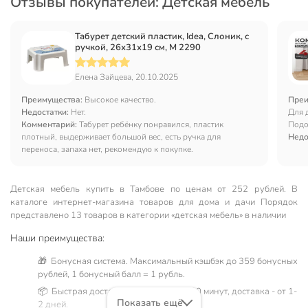
Отзывы покупателей: Детская мебель
Табурет детский пластик, Idea, Слоник, с
ручкой, 26х31х19 см, М 2290
Елена Зайцева, 20.10.2025
Преимущества:
Высокое качество.
Преи
Недостатки:
Нет.
Для 
Комментарий:
Табурет ребёнку понравился, пластик
Подо
плотный, выдерживает большой вес, есть ручка для
Недо
переноса, запаха нет, рекомендую к покупке.
Детская мебель купить в Тамбове по ценам от 252 рублей. В
каталоге интернет-магазина товаров для дома и дачи Порядок
представлено 13 товаров в категории «детская мебель» в наличии
Наши преимущества:
🎁 Бонусная система. Максимальный кэшбэк до 359 бонусных
рублей, 1 бонусный балл = 1 рубль.
📦 Быстрая доставка. Самовывоз от 60 минут, доставка - от 1-
Показать ещё
2 дней.