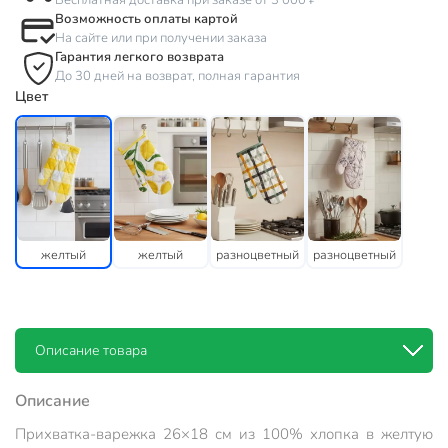
Бесплатная доставка при заказе от 3 000 ₽
Возможность оплаты картой
На сайте или при получении заказа
Гарантия легкого возврата
До 30 дней на возврат, полная гарантия
Цвет
желтый
желтый
разноцветный
разноцветный
Описание товара
Описание
Прихватка-варежка 26×18 см из 100% хлопка в желтую