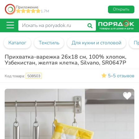
Приложение
Открыть
1.7M
Каталог
Текстиль
Для кухни и столовой
П
Прихватка-варежка 26х18 см, 100% хлопок,
Узбекистан, желтая клетка, Silvano, SR0647P
5
5 отзывов
•
Код товара:
508503