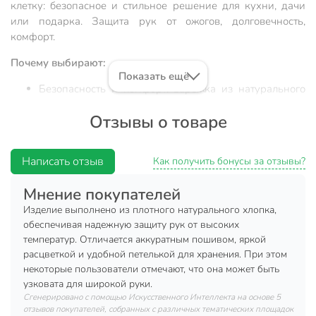
клетку: безопасное и стильное решение для кухни, дачи
или подарка. Защита рук от ожогов, долговечность,
комфорт.
Почему выбирают:
Показать ещё
Безопасность и комфорт: варежка из натурального
хлопка с плотным плетением защищает руки от
Отзывы о товаре
высоких температур.
Оптимальный размер 26×18 см: удобно держать
посуду любой формы, материал — 100% хлопок, не
Написать отзыв
Как получить бонусы за отзывы?
вызывает аллергию.
Мнение покупателей
Универсальность: подходит для кухни, дачи,
пикника, отличный подарок хозяйке или на
Изделие выполнено из плотного натурального хлопка,
новоселье.
обеспечивая надежную защиту рук от высоких
температур. Отличается аккуратным пошивом, яркой
Прихватка-варежка Silvano — это практичный аксессуар
расцветкой и удобной петелькой для хранения. При этом
для кухни, который сочетает в себе надежную защиту и
некоторые пользователи отмечают, что она может быть
стильный дизайн. Благодаря натуральному хлопку
узковата для широкой руки.
изделие не скользит, легко отстирывается и сохраняет
Сгенерировано с помощью Искусственного Интеллекта на основе 5
отзывов покупателей, собранных с различных тематических площадок
форму после многих стирок. Часто спрашивают, как