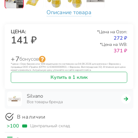
Описание товара
ЦЕНА:
*Цена на Ozon:
141 ₽
272 ₽
*Цена на WB:
371 ₽
+ 7
бонусов
*Цена с Озон банком или WB кошельком по состоянию на 04.08.2026 для региона г. Воронеж у
продавца ООО «Прайм» (ОГРН 1233600006903, г. Воронеж, Волгоградская 32). В течение дня цена
может изменяться. Актуальную цену уточняйте на сайте маркетплейса.
Купить в 1 клик
Silvano
Все товары бренда
В наличии
>100
Центральный склад