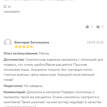
100% хлопок, Узбекистан, желтая клетка, Silvano,
SR0647P» и другие товары в нашем интернет-магазине в
Тамбове по низким ценам и с бесплатным самовывозом.
Техническая информация
0
0
Ширина, см
18 см
Длина, см
26 см
Виктория Евгеньевна
19.04.2026
Состав
100% хлопок
Опыт использования:
Месяц
Бренд
Silvano
Достоинства:
Симпатичная варежка-прихватка с петелькой для
Страна производства
Узбекистан
подвеса, что очень удобно!Яркая расцветка! Прочная
хлопковая ткань. Аккуратно пошита, без торчащих ниток,
Цвет
желтый
строчки ровные. Цена невысокая. Хороший качественный
товар!
Форма прихватки
варежка
Недостатки:
Не найдены
Артикул производителя
SR0647P
Комментарий:
Докупила в магазине Порядок полотенце и
прихватку такой же расцветки. Очень симпатичо смотрится в
Вес в упаковке
55 г
комплекте! Такой комплект на мой взгляд подойдёт в качестве