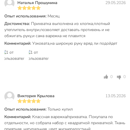
Наталья Прошунина
29.05.2026
Какой размер у этой прихватки и подойдет ли она для
большой ладони?
Опыт использования:
Месяц
Достоинства:
Прихватка выполнена из хлопка,плотный
Размер 26×18 см. Прихватка-варежка подходит для
утеплитель внутри,позволяет доставать противень и не
большинства рук, полностью закрывает ладонь и часть
обжигать руку,и сама варежка не плавится
запястья, обеспечивая защиту от ожогов.
Комментарий:
Узковата,на широкую руку вряд ли подойдет
Чем отличается хлопковая прихватка от синтетической?
Хлопок не плавится при нагреве, не выделяет запахов, не
вызывает аллергию. Варежка долговечна, хорошо
стирается, не теряет форму.
0
0
Можно ли использовать эту прихватку для
микроволновки и духовки?
Виктория Крылова
13.05.2026
Да, изделие из 100% хлопка безопасно для
микроволновки и духовки, защищает руки от горячей
Опыт использования:
Только купил
посуды и пара.
Комментарий:
Классная варежка/прихватка. Покупала по
отдельности, но собрала набор с квадратной прихваткой. Ткань
Вы можете приобрести «Прихватка-варежка 26х18 см,
приятная, натуральная, цвет жизнерадостный