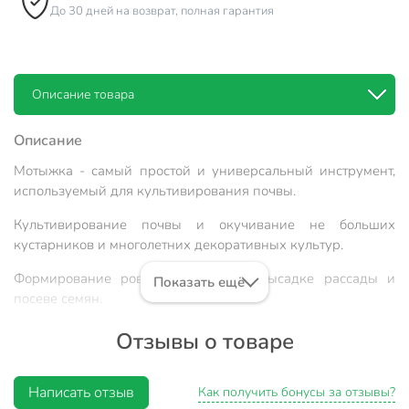
До 30 дней на возврат, полная гарантия
Описание товара
Описание
Мотыжка - самый простой и универсальный инструмент,
используемый для культивирования почвы.
Культивирование почвы и окучивание не больших
кустарников и многолетних декоративных культур.
Формирование ровных рядов при высадке рассады и
Показать ещё
посеве семян.
Вы можете приобрести «Мотыжка комбинированная 3 зуб,
Отзывы о товаре
черенок деревянный, с рыхлителем, Лепесток-грабли» и
другие товары в нашем интернет-магазине в Тамбове по
Написать отзыв
низким ценам и с бесплатным самовывозом.
Как получить бонусы за отзывы?