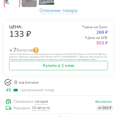
Описание товара
ЦЕНА:
*Цена на Ozon:
133 ₽
269 ₽
*Цена на WB:
503 ₽
+ 7
бонусов
*Цена с Озон банком или WB кошельком по состоянию на 06.08.2026 (Озон) и 04.08.2026 (ВБ) для
региона г. Воронеж у продавца ООО «Прайм» (ОГРН 1233600006903, г. Воронеж, Волгоградская 32).
В течение дня цена может изменяться. Актуальную цену уточняйте на сайте маркетплейса.
Купить в 1 клик
В наличии
49
Центральный склад
сегодня
Самовывоз:
бесплатно
10 августа
Курьером:
от 363 ₽