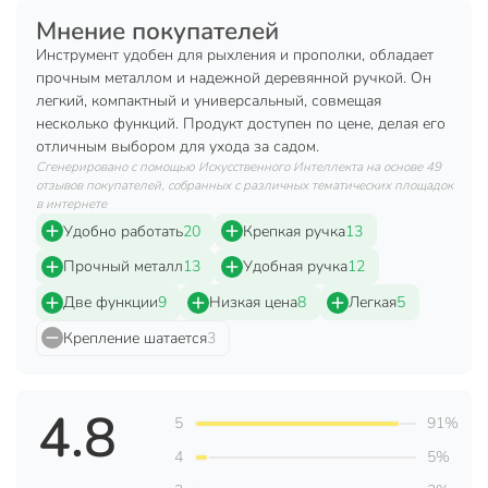
Техническая информация
Мнение покупателей
Инструмент удобен для рыхления и прополки, обладает
Количество зубцов, шт
3 шт
прочным металлом и надежной деревянной ручкой. Он
легкий, компактный и универсальный, совмещая
Страна производства
Россия
несколько функций. Продукт доступен по цене, делая его
Материал черенка
дерево
отличным выбором для ухода за садом.
Сгенерировано с помощью Искусственного Интеллекта на основе 49
Модель
Лепесток-грабли
отзывов покупателей, собранных с различных тематических площадок
в интернете
Вес в упаковке
265 г
Удобно работать
20
Крепкая ручка
13
Габариты упаковки
36 x 18 x 8 см
Прочный металл
13
Удобная ручка
12
Две функции
9
Низкая цена
8
Легкая
5
Крепление шатается
3
4.8
5
91%
4
5%