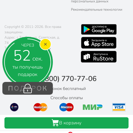
персональных данных
Рекомендательные технологии
Copyright © 2011-2026. Все права
защищены.
Адрес: г. Тамбов, ул. Советская, д.
74
ЧЕРЕЗ
52
Телефон:
8 (800) 770-77-06
Почта:
sales@poryadok.ru
сек.
ты получишь
подарок
8 (800) 770-77-06
ПОДАРОК
Звонок бесплатный
Способы оплаты
В корзину