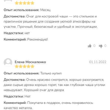
Вы можете приобрести «Очаг для костровой чаши, сталь,
80х80х50 см, с зольником, 3 мм, Лев» и другие товары в
Опыт использования:
Месяц
нашем интернет-магазине в Тамбове по низким ценам и с
бесплатным самовывозом.
Достоинства:
Очаг для костровой чаши — это стильное и
практичное решение для создания уютной атмосферы на
Техническая информация
участке. Прочный, безопасный и удобный в эксплуатации.
Недостатки:
нет
Толщина, мм
3 мм
Комментарий:
Рекомендую!
Страна производства
Россия
0
0
Материал
сталь
для костровой
Елена Москаленко
01.11.2022
Назначение
чаши
Опыт использования:
Только купил
Модель
Лев
Достоинства:
Очень красиво смотрится, хорошо разогреается,
даже сырые дрова хорошо горят, так как глубокая чаша уголки
Вес в упаковке
18 кг
невыдувает. Хороший очаг для двора
Габариты упаковки
47 x 80 x 80 см
Недостатки:
Нет
Комментарий:
Покупала в подарок, очень понравилось
качество металла.