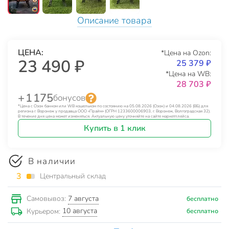
Описание товара
ЦЕНА:
*Цена на Ozon:
23 490 ₽
25 379 ₽
*Цена на WB:
28 703 ₽
+ 1 175
бонусов
*Цена с Озон банком или WB кошельком по состоянию на 05.08.2026 (Озон) и 04.08.2026 (ВБ) для
региона г. Воронеж у продавца ООО «Прайм» (ОГРН 1233600006903, г. Воронеж, Волгоградская 32).
В течение дня цена может изменяться. Актуальную цену уточняйте на сайте маркетплейса.
Купить в 1 клик
В наличии
3
Центральный склад
7 августа
Самовывоз:
бесплатно
10 августа
Курьером:
бесплатно