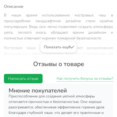
Описание
В наше время использование костровых чаш в
приусадебном ландшафтном дизайне стало крайне
популярным. Ведь они легко позволяют создать атмосферу
уюта, теплого очага, обладают ярким дизайном и
полностью отвечают нормам пожарной безопасности.
Показать ещё
Костровая чаша не только выполняет декоративную
функцию, но и очень практична, ведь она устроена так, что
позволит готовить еду на открытом огне с использованием
Отзывы о товаре
шампуров. Это станет отличным дополнением к
организации отдыха в саду или на даче.
Написать отзыв
Как получить бонусы за отзывы?
В дизайне чаши используются величественные
изображения королевских львов. Такой королевский
Мнение покупателей
дизайн обладает эффектностью, силой и окажет
Приспособление для создания уютной атмосферы
непревзойденное впечатление на ваших гостей.
отличается прочностью и безопасностью. Оно хорошо
При разведении огня, языки пламени превращают
разогревается, обеспечивая эффективное горение дров
благодаря глубокой чаше, что делает его практичным и
поверхность чаши в полотно с изображениями ярко-