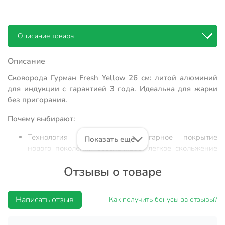
Описание товара
Описание
Сковорода Гурман Fresh Yellow 26 см: литой алюминий
для индукции с гарантией 3 года. Идеальна для жарки
без пригорания.
Почему выбирают:
Технология PFLUON: антипригарное покрытие
Показать ещё
нового поколения обеспечивает легкое скольжение
продуктов и позволяет готовить с минимальным
Отзывы о товаре
количеством масла.
Надежность конструкции: толщина стенок и дна 4 мм
из литого алюминия гарантирует равномерный
Написать отзыв
Как получить бонусы за отзывы?
прогрев без деформации при интенсивном
использовании.