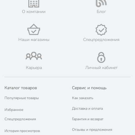
Техническая информация
О компании
Блог
Диаметр, см
26 см
Толщина дна, мм
4 мм
Толщина стенок, мм
4 мм
Наши магазины
Спецпредложения
Диаметр дна, см
20 см
Высота борта, мм
65 мм
Карьера
Личный кабинет
Бренд
Гурман
Страна производства
Россия
Каталог товаров
Сервис и помощь
Коллекция
Гурман Fresh
Популярные товары
Как заказать
с антипригарным
Доставка и оплата
Антипригарное покрытие
Избранное
покрытием
Спецпредложения
Гарантия и возврат
для
Можно мыть в посудомоечной
Отзывы и предложения
посудомоечной
История просмотров
машине