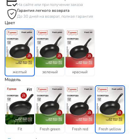
На сайте или при получении заказа
Гарантия легкого возврата
До 30 дней на возврат, полная гарантия
Цвет
желтый
зеленый
красный
Модель
Fit
Fresh green
Fresh red
Fresh yellow