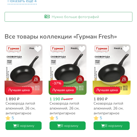
Показать еще 4
Нужно больше фотографий
Все товары коллекции «Гурман Fresh»
-37%
Лучшая цена
Лучшая цена
Лучшая цена
1 890 ₽
1 190 ₽
1 890 ₽
1 890 ₽
Сковорода литой
Сковорода литой
Сковорода литой
алюминий, 26 см,
алюминий, 26 см,
алюминий, 26 см,
антипригарное
антипригарное
антипригарное
5
5
5
покрытие, Гурман,
покрытие, Гурман,
покрытие, Гурман,
Fresh red, индукция,
Fresh green,
Fresh yellow,
В корзину
В корзину
В корзину
ГМ2601Фк
индукция,
индукция,
ГМ2601Фз
ГМ2601Фж