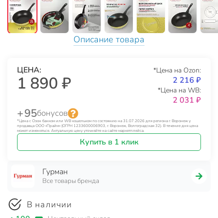
Описание товара
ЦЕНА:
*Цена на Ozon:
1 890 ₽
2 216 ₽
*Цена на WB:
2 031 ₽
+ 95
бонусов
*Цена с Озон банком или WB кошельком по состоянию на 31.07.2026 для региона г. Воронеж у
продавца ООО «Прайм» (ОГРН 1233600006903, г. Воронеж, Волгоградская 32). В течение дня цена
может изменяться. Актуальную цену уточняйте на сайте маркетплейса.
Купить в 1 клик
Гурман
Все товары бренда
В наличии