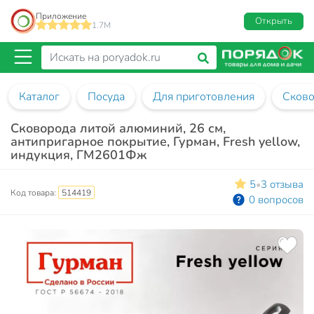
Приложение
Открыть
1.7M
Каталог
Посуда
Для приготовления
Сков
Сковорода литой алюминий, 26 см,
антипригарное покрытие, Гурман, Fresh yellow,
индукция, ГМ2601Фж
5
3 отзыва
•
Код товара:
514419
0 вопросов