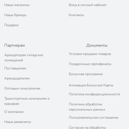
машины
Наши магазины
Вход в личный кабинет
Тип антипригарного покрытия
PFLUON
Наши бренды
Контакты
без крышки
Подарки
Крышка в комплекте
Подобрать крышку?
без съемной
Партнерам
Документы
Съемная ручка
ручки
Условия продажи товаров
Арендаторам складских
помещений
Набор
поштучно
Подарочные сертификаты
Поставщикам
Форма
круглый
Бонусная программа
Арендодателям
С подставкой
без подставки
Активация Бонусной Карты
Оптовым покупателям
Материал
литой алюминий
Политика конфиденциальности
Транспортным компаниям и
Цвет
желтый
курьерам
Политика обработки
персональных данных
О компании
Особенности конструкции
с ручкой
Пользовательское соглашение
Наши реквизиты
Тип
универсальный
Согласие на обработку