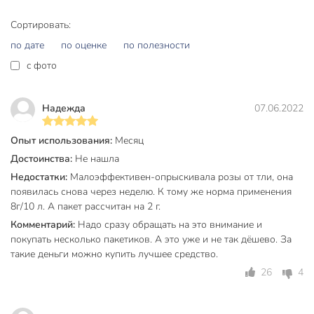
Тип
жидкость
Сортировать:
от вредителей на
по дате
по оценке
по полезности
растениях
Назначение
для комнатных
c фото
растений
тля
Надежда
07.06.2022
Вид насекомых
белокрылка
щитовки
Опыт использования:
Месяц
Достоинства:
Не нашла
Способ обработки
опрыскивание
Недостатки:
Малоэффективен-опрыскивала розы от тли, она
Класс опасности
3
появилась снова через неделю. К тому же норма применения
8г/10 л. А пакет рассчитан на 2 г.
Срок годности, мес
48 мес
Комментарий:
Надо сразу обращать на это внимание и
Модель
Актара
покупать несколько пакетиков. А это уже и не так дёшево. За
такие деньги можно купить лучшее средство.
Вес в упаковке
10 г
26
4
Габариты упаковки
14 x 9 x 1 см