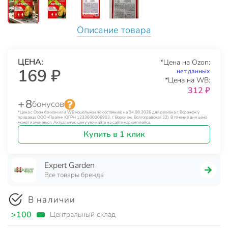
Описание товара
ЦЕНА:
*Цена на Ozon:
169 ₽
нет данных
*Цена на WB:
312 ₽
+ 8
бонусов
*Цена с Озон банком или WB кошельком по состоянию на 04.08.2026 для региона г. Воронеж у
продавца ООО «Прайм» (ОГРН 1233600006903, г. Воронеж, Волгоградская 32). В течение дня цена
может изменяться. Актуальную цену уточняйте на сайте маркетплейса.
Купить в 1 клик
Expert Garden
Все товары бренда
В наличии
>100
Центральный склад