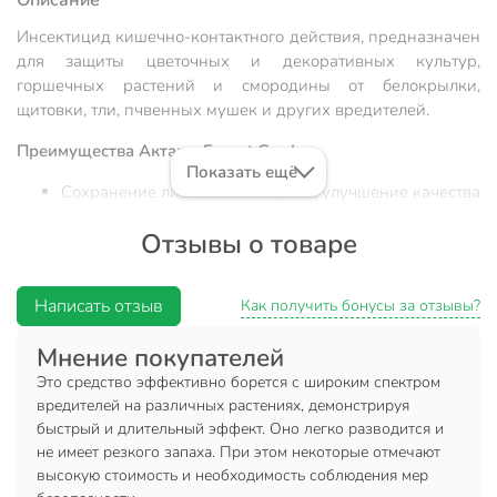
Описание
Инсектицид кишечно-контактного действия, предназначен
для защиты цветочных и декоративных культур,
горшечных растений и смородины от белокрылки,
щитовки, тли, пчвенных мушек и других вредителей.
Преимущества Актары Expert Garden:
Показать ещё
Сохранение листового аппарата, улучшение качества
продукции.
Отзывы о товаре
Низкая норма расхода, снижение числа обработок.
Эффективность независимо от внешних условий
Написать отзыв
(сохраняет активность при высоких температурах,
Как получить бонусы за отзывы?
низкой влажности, дождеустойчив).
Мнение покупателей
Длительный защитный эффект.
Это средство эффективно борется с широким спектром
Широкий спектр активности.
вредителей на различных растениях, демонстрируя
Трансламинарное действие при опрыскивании
быстрый и длительный эффект. Оно легко разводится и
не имеет резкого запаха. При этом некоторые отмечают
растений.
высокую стоимость и необходимость соблюдения мер
Системное действие при внесении в почту.