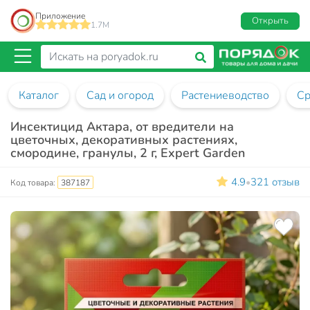
Приложение
Открыть
1.7M
Каталог
Сад и огород
Растениеводство
Ср
Инсектицид Актара, от вредители на
цветочных, декоративных растениях,
смородине, гранулы, 2 г, Expert Garden
4.9
321 отзыв
•
Код товара:
387187