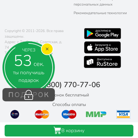
персональных данных
Рекомендательные технологии
Copyright © 2011-2026. Все права
защищены.
Адрес: г. Тамбов, ул. Советская, д.
74
ЧЕРЕЗ
52
Телефон:
8 (800) 770-77-06
Почта:
sales@poryadok.ru
сек.
ты получишь
подарок
8 (800) 770-77-06
ПОДАРОК
Звонок бесплатный
Способы оплаты
В корзину