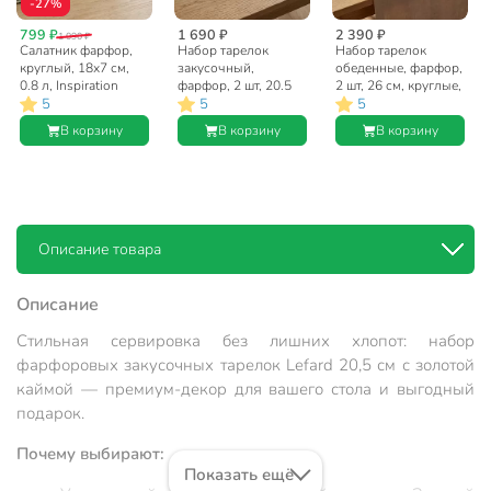
-27%
799 ₽
1 690 ₽
2 390 ₽
1 090 ₽
Салатник фарфор,
Набор тарелок
Набор тарелок
круглый, 18х7 см,
закусочный,
обеденные, фарфор,
0.8 л, Inspiration
фарфор, 2 шт, 20.5
2 шт, 26 см, круглые,
5
5
5
Золотой цветок,
см, круглый,
Inspiration Золотой
Lefard, 422-122
Inspiration Золотой
цветок, Lefard, 422-
В корзину
В корзину
В корзину
цветок, Lefard, 422-
120, белые
121, белый
Описание товара
Описание
Стильная сервировка без лишних хлопот: набор
фарфоровых закусочных тарелок Lefard 20,5 см с золотой
каймой — премиум-декор для вашего стола и выгодный
подарок.
Почему выбирают:
Показать ещё