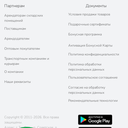
Партнерам
Документы
Диаметр, см
20.5 см
Условия продажи товаров
Арендаторам складских
Бренд
Lefard
помещений
Подарочные сертификаты
Поставщикам
Страна производства
Китай
Бонусная программа
Арендодателям
Lefard Inspiration
Коллекция
Активация Бонусной Карты
Золотой цветок
Оптовым покупателям
Политика конфиденциальности
Можно мыть в посудомоечной
Транспортным компаниям и
для мытья руками
машине
курьерам
Политика обработки
персональных данных
О компании
Набор
в наборе
Пользовательское соглашение
Наши реквизиты
Использование в СВЧ
не для СВЧ
Согласие на обработку
персональных данных
С рисунком
с рисунком
Рекомендательные технологии
С крышкой
без крышки
Материал
фарфор
Copyright © 2011-2026. Все права
защищены.
Цвет
белый
Адрес: г. Тамбов, ул. Советская, д.