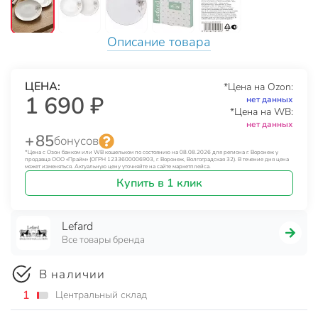
Описание товара
ЦЕНА:
*Цена на Ozon:
1 690 ₽
нет данных
*Цена на WB:
нет данных
+ 85
бонусов
*Цена с Озон банком или WB кошельком по состоянию на 08.08.2026 для региона г. Воронеж у
продавца ООО «Прайм» (ОГРН 1233600006903, г. Воронеж, Волгоградская 32). В течение дня цена
может изменяться. Актуальную цену уточняйте на сайте маркетплейса.
Купить в 1 клик
Lefard
Все товары бренда
В наличии
1
Центральный склад