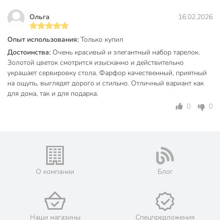
трещин и сколов.
Ольга
16.02.2026
Часто спрашивают, можно ли мыть эти тарелки в
посудомоечной машине или использовать в
Опыт использования:
Только купил
микроволновке. Для сохранения блеска золотой каймы
рекомендуется ручное мытьё. По сравнению с аналогами
Достоинства:
Очень красивый и элегантный набор тарелок.
из стекла или пластика, фарфор Lefard выглядит более
Золотой цветок смотрится изысканно и действительно
украшает сервировку стола. Фарфор качественный, приятный
статусно и долговечен, что важно для подарков и торжеств.
на ощупь, выглядят дорого и стильно. Отличный вариант как
Как использовать такие тарелки? Они подойдут для
для дома, так и для подарка.
сервировки на двоих, романтического ужина или как
эффектный элемент коллекции посуды.
0
0
Закажите набор фарфоровых тарелок Lefard Inspiration
«Золотой цветок» по выгодной цене — и получите
премиальный декор, который подчеркнёт ваш вкус и
статус. Быстрая доставка и гарантия оригинальности
товара.
О компании
Блог
Частые вопросы:
Можно ли мыть эти тарелки в посудомоечной машине?
Наши магазины
Спецпредложения