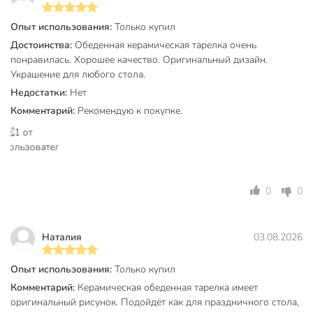
Обновите свою коллекцию посуды уже сегодня: добавьте в
Опыт использования:
Только купил
корзину тарелку Daniks Ташкент и оцените безупречное
Достоинства:
Обеденная керамическая тарелка очень
сочетание восточной эстетики и функциональности,
понравилась. Хорошее качество. Оригинальный дизайн.
доступное по выгодной цене.
Украшение для любого стола.
Недостатки:
Нет
Частые вопросы:
Комментарий:
Рекомендую к покупке.
Можно ли мыть тарелку Daniks Ташкент в
посудомоечной машине?
Да, данная модель полностью совместима с
автоматическими посудомоечными машинами.
Качественное глазурованное покрытие устойчиво к
0
0
воздействию моющих средств и горячей воды, поэтому
рисунок сохранит свою насыщенность даже при частом
использовании.
Наталия
03.08.2026
Для каких блюд лучше всего подходит диаметр 23 см?
Опыт использования:
Только купил
Комментарий:
Керамическая обеденная тарелка имеет
Диаметр 23 см является золотым стандартом для
оригинальный рисунок. Подойдёт как для праздничного стола,
обеденной тарелки. Она идеально подходит для подачи