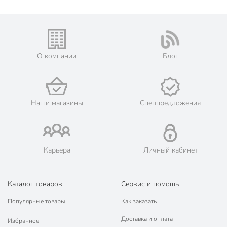
Диаметр, см
23 см
Бренд
Daniks
Страна производства
Китай
О компании
Блог
Коллекция
Daniks Ташкент
для
Можно мыть в посудомоечной
посудомоечной
Наши магазины
Спецпредложения
машине
машины
Набор
поштучно
Использование в СВЧ
для СВЧ
Карьера
Личный кабинет
С рисунком
с рисунком
Каталог товаров
Сервис и помощь
С крышкой
без крышки
Популярные товары
Как заказать
Материал
керамика
Доставка и оплата
Избранное
Цвет
зеленый