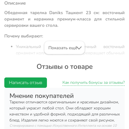
Описание
Обеденная тарелка Daniks Ташкент 23 см: восточный
орнамент и керамика премиум-класса для стильной
сервировки вашего стола.
Почему выбирают:
Уникальный дизайн: аутентичный восточный
Показать ещё
орнамент коллекции «Ташкент» превращает обычный
обед в эстетичное событие, выделяясь на фоне
Отзывы о товаре
однотонной посуды.
Практичный размер 23 см: оптимальный диаметр
для подачи основных блюд, закусок или
Написать отзыв
Как получить бонусы за отзывы?
использования в качестве подстановочной тарелки,
подходящий для стандартных посудомоечных
Мнение покупателей
машин.
Тарелки отличаются оригинальным и красивым дизайном,
Термостойкость и долговечность: плотная керамика
который украсит любой стол. Они обладают хорошим
устойчива к резким перепадам температур, что
качеством и удобной формой, подходящей для различных
блюд. Изделия легко моются и сохраняют свой рисунок.
позволяет безопасно разогревать еду в СВЧ и мыть
Сгенерировано с помощью Искусственного Интеллекта на основе 10
изделие в автоматическом режиме без потери