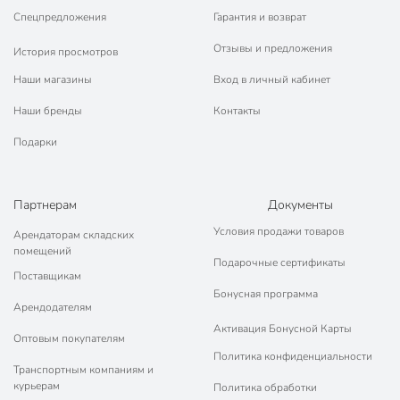
Спецпредложения
Гарантия и возврат
Тип
тарелка
Отзывы и предложения
История просмотров
обеденный
закусочный
Наши магазины
Вход в личный кабинет
сервировочный
Назначение
Наши бренды
Контакты
подстановочный
универсальный
Подарки
мелкий
Тематика
орнамент
Партнерам
Документы
Форма
круглый
Условия продажи товаров
Арендаторам складских
помещений
Модель
Ташкент
Подарочные сертификаты
Поставщикам
Вес в упаковке
405 г
Бонусная программа
Арендодателям
Габариты упаковки
2 x 23 x 23 см
Активация Бонусной Карты
Оптовым покупателям
Политика конфиденциальности
Транспортным компаниям и
курьерам
Политика обработки