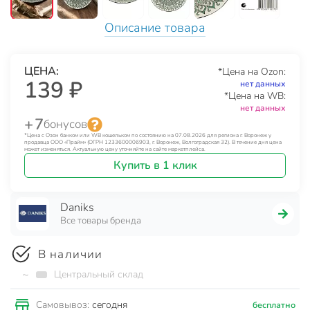
Описание товара
ЦЕНА:
*Цена на Ozon:
139 ₽
нет данных
*Цена на WB:
нет данных
+ 7
бонусов
*Цена с Озон банком или WB кошельком по состоянию на 07.08.2026 для региона г. Воронеж у
продавца ООО «Прайм» (ОГРН 1233600006903, г. Воронеж, Волгоградская 32). В течение дня цена
может изменяться. Актуальную цену уточняйте на сайте маркетплейса.
Купить в 1 клик
Daniks
Все товары бренда
В наличии
~
Центральный склад
сегодня
Самовывоз:
бесплатно