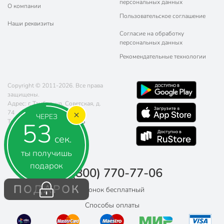
персональных данных
О компании
Пользовательское соглашение
Наши реквизиты
Согласие на обработку
персональных данных
Рекомендательные технологии
Copyright © 2011-2026. Все права
защищены.
Адрес: г. Тамбов, ул. Советская, д.
74
ЧЕРЕЗ
52
Телефон:
8 (800) 770-77-06
Почта:
sales@poryadok.ru
сек.
ты получишь
подарок
8 (800) 770-77-06
ПОДАРОК
Звонок бесплатный
Способы оплаты