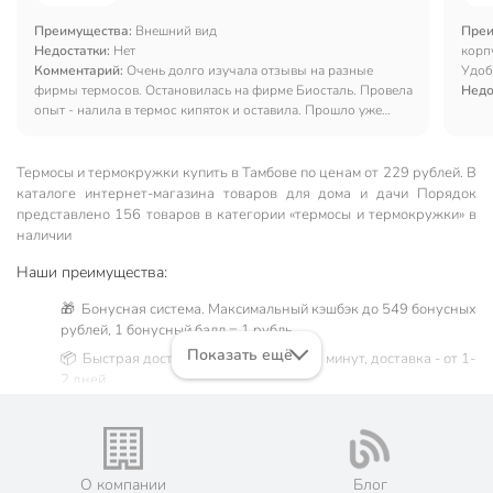
Преимущества:
Внешний вид
Преи
Недостатки:
Нет
корп
Комментарий:
Очень долго изучала отзывы на разные
Удоб
фирмы термосов. Остановилась на фирме Биосталь. Провела
Недо
опыт - налила в термос кипяток и оставила. Прошло уже
больше суток, а вода очень горячая.
Термосы и термокружки купить в Тамбове по ценам от 229 рублей. В
каталоге интернет-магазина товаров для дома и дачи Порядок
представлено 156 товаров в категории «термосы и термокружки» в
наличии
Наши преимущества:
🎁 Бонусная система. Максимальный кэшбэк до 549 бонусных
рублей, 1 бонусный балл = 1 рубль.
Показать ещё
📦 Быстрая доставка. Самовывоз от 60 минут, доставка - от 1-
2 дней.
🛒 Бесплатный самовывоз из магазинов города Тамбов.
Жители Тамбовской области могут сделать заказ и оплатить
его онлайн на официальном сайте сети магазинов Порядок.
Мы предлагаем бесплатную курьерскую доставку для товара
О компании
Блог
«термосы и термокружки» при заказе от 3000 рублей в такие