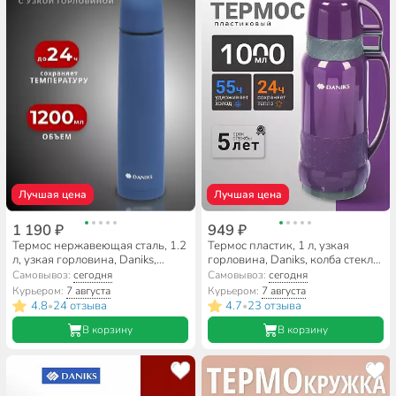
Лучшая цена
Лучшая цена
1 190 ₽
949 ₽
Термос нержавеющая сталь, 1.2
Термос пластик, 1 л, узкая
л, узкая горловина, Daniks,
горловина, Daniks, колба стекло,
колба нержавеющая сталь,
сиреневый, 958-100TT-prpl
Самовывоз:
сегодня
Самовывоз:
сегодня
сапфирово-синий, SL-120ZN-
Курьером:
7 августа
Курьером:
7 августа
RAL5003-soft
4.8
24 отзыва
4.7
23 отзыва
•
•
В корзину
В корзину