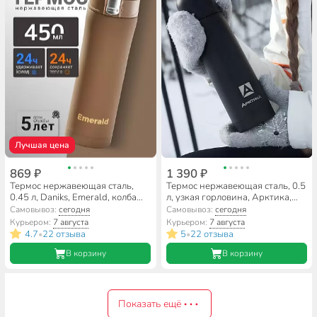
Лучшая цена
869 ₽
1 390 ₽
Термос нержавеющая сталь,
Термос нержавеющая сталь, 0.5
0.45 л, Daniks, Emerald, колба
л, узкая горловина, Арктика,
нержавеющая сталь,
колба нержавеющая сталь,
Самовывоз:
сегодня
Самовывоз:
сегодня
коричневый, SL-047-7532C-
черный песок, 102-500ЧП
Курьером:
7 августа
Курьером:
7 августа
soft
4.7
22 отзыва
5
22 отзыва
•
•
В корзину
В корзину
Показать ещё