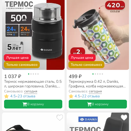
Лучшая цена
Лучшая цена
Только самовывоз
Только самовывоз
1 037 ₽
499 ₽
Термос нержавеющая сталь, 0.5
Термокружка 0.42 л, Daniks,
л, широкая горловина, Daniks,
Графика, колба нержавеющая
колба нержавеющая сталь, с
сталь, FD-06-15
Самовывоз:
сегодня
Самовывоз:
сегодня
ложкой, черный, J-003
4.5
23 отзыва
4.5
22 отзыва
•
•
В корзину
В корзину