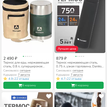
Лучшая цена
2 490 ₽
879 ₽
Термос для еды, нержавеющая
Термос нержавеющая сталь,
сталь, 0.8 л, суперширокое
0.75 л, узкая горловина, Daniks,
горло, Арктика, колба
колба нержавеющая сталь,
Самовывоз:
сегодня
Самовывоз:
сегодня
нержавеющая сталь, в чехле,
черный, SL-75Z-black-soft
Курьером:
7 августа
Курьером:
7 августа
зеленый, 306-800А
4.9
22 отзыва
4.7
22 отзыва
•
•
В корзину
В корзину