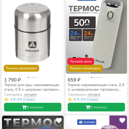
Лучшая цена
Только самовывоз
Только самовывоз
1 790 ₽
659 ₽
Термос для еды, нержавеющая
Термос нержавеющая сталь, 0.5
сталь, 0.5 л, широкая горловина,
л, универсальная горловина,
Арктика, колба нержавеющая
Daniks, Пыльца, колба
Самовывоз:
сегодня
Самовывоз:
сегодня
сталь, 301-500
нержавеющая сталь, слоновая
4.8
24 отзыва
4.4
24 отзыва
•
•
кость, JS061-11-4301 TCX
В корзину
В корзину