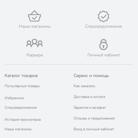
города, как: Рассказово, Моршанск, Котовск, Мичуринск,
Жердевка, Кирсанов, Уварово, Бондари, Инжавино, Мордово,
Мучкапский, Первомайский, Петровское, Пичаево, Ржакса,
Сатинка, Староюрьево, Умёт, а также Пенза, Кузнецк.
Наши магазины
Спецпредложения
💳 Оплата: онлайн на сайте интернет-гипермаркета или
наличными при получении.
🛍 Скидки, акции, распродажи каждый день!
📜 Только оригинальная продукция. Интернет-гипермаркет
Карьера
Личный кабинет
Порядок - официальный представитель ведущих мировых
марок.
Каталог товаров
Сервис и помощь
Популярные товары
Как заказать
Доставка и оплата
Избранное
Спецпредложения
Гарантия и возврат
Отзывы и предложения
История просмотров
Наши магазины
Вход в личный кабинет