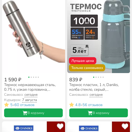
Лучшая цена
Только самовывоз
1 590 ₽
839 ₽
Термос нержавеющая сталь,
Термос пластик, 1 л, Daniks,
0.75 л, узкая горловина,
колба стекло, серый,
Арктика, колба нержавеющая
бирюзовый, CA-100
Самовывоз:
сегодня
Самовывоз:
сегодня
сталь, 101-750
Курьером:
7 августа
5
60 отзывов
4.8
56 отзывов
•
•
В корзину
В корзину