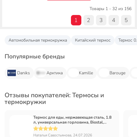
Товары 1 - 32 из 156
1
2
3
4
5
Автомобильная термокружка
Китайский термос
Термос 0
Популярные бренды
Daniks
Арктика
Kamille
Barouge
Отзывы покупателей: Термосы и
термокружки
Термос для еды, нержавеющая сталь, 1.8
л, универсальная горловина, Biostal,
колба нержавеющая сталь, NG-1800-1
Наталья Савостьянова, 24.07.2026