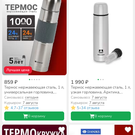
Лучшая цена
859 ₽
1 990 ₽
Термос нержавеющая сталь, 1 л,
Термос нержавеющая сталь, 1 л,
универсальная горловина,
узкая горловина, Арктика,
Daniks, колба нержавеющая
колба нержавеющая сталь, с
Самовывоз:
сегодня
Самовывоз:
7 августа
сталь, Z03-1000-7011
ситечком, 101-1000С
Курьером:
7 августа
Курьером:
7 августа
4.7
37 отзывов
5
34 отзыва
•
•
В корзину
В корзину