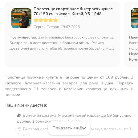
Полотенце спортивное быстросохнущее
70х150 см, в чехле, Китай, Y6-1948
Сергей Петров, 19.07.2026
Преимущества:
Замечательное быстросохнущее полотенце.
Преи
Быстро впитывает достаточно большой объем. Размер
басс
достаточен для того, чтобы обтереться после бассейна, и для
поло
укрытия шезлонга.
Недо
Комм
Полотенца пляжные купить в Тамбове по ценам от 189 рублей. В
каталоге интернет-магазина товаров для дома и дачи Порядок
представлено 11 товаров в категории «полотенца пляжные» в
наличии
Наши преимущества:
🎁 Бонусная система. Максимальный кэшбэк до 59 бонусных
рублей, 1 бонусный балл = 1 рубль.
Показать ещё
📦 Быстрая доставка. Самовывоз от 60 минут, доставка - от 1-
2 дней.