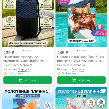
229 ₽
449 ₽
Полотенце спортивное
Полотенце пляжное 70х140 см,
быстросохнущее 40х80 см,
полиэстер, 230 г/м2, Кот, Китай,
флис, Китай, A160149
A160162
Самовывоз:
5 августа
Самовывоз:
сегодня
Курьером:
5 августа
Курьером:
5 августа
5
1 отзыв
5
1 отзыв
•
•
В корзину
В корзину