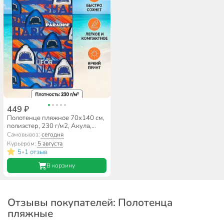
449 ₽
Полотенце пляжное 70х140 см,
полиэстер, 230 г/м2, Акула,
Китай, A160157
Самовывоз:
сегодня
Курьером:
5 августа
5
1 отзыв
•
В корзину
Отзывы покупателей: Полотенца
пляжные