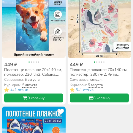
449 ₽
449 ₽
Полотенце пляжное 70х140 см,
Полотенце пляжное 70х140 см,
полиэстер, 230 г/м2, Собака,
полиэстер, 230 г/м2, Киты,
Китай, A160161
Китай, A160158
Самовывоз:
5 августа
Самовывоз:
сегодня
Курьером:
5 августа
Курьером:
5 августа
4
1 отзыв
5
1 отзыв
•
•
В корзину
В корзину