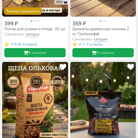
Только самовывоз
399 ₽
359 ₽
Роллы для розжига Image, 32 шт
Брикеты древесноугольные 2
кг, Грилькофф
Самовывоз:
сегодня
Самовывоз:
сегодня
4.9
8 отзывов
4.7
3 отзыва
•
•
В корзину
В корзину