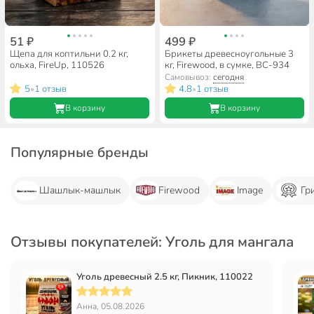
51 ₽
499 ₽
Щепа для коптильни 0.2 кг,
Брикеты древесноугольные 3
ольха, FireUp, 110526
кг, Firewood, в сумке, BC-934
Самовывоз:
сегодня
5
1 отзыв
4.8
1 отзыв
•
•
В корзину
В корзину
Популярные бренды
Шашлык-машлык
Firewood
Image
Гр
Отзывы покупателей: Уголь для мангала
Уголь древесный 2.5 кг, Пикник, 110022
Анна, 05.08.2026