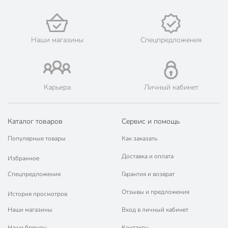
города, как: Рассказово, Моршанск, Котовск, Мичуринск,
Жердевка, Кирсанов, Уварово, Бондари, Инжавино, Мордово,
Мучкапский, Первомайский, Петровское, Пичаево, Ржакса,
Сатинка, Староюрьево, Умёт, а также Пенза, Кузнецк.
Наши магазины
Спецпредложения
💳 Оплата: онлайн на сайте интернет-гипермаркета или
наличными при получении.
🛍 Скидки, акции, распродажи каждый день!
📜 Только оригинальная продукция. Интернет-гипермаркет
Карьера
Личный кабинет
Порядок - официальный представитель ведущих мировых
марок.
Каталог товаров
Сервис и помощь
Популярные товары
Как заказать
Доставка и оплата
Избранное
Спецпредложения
Гарантия и возврат
Отзывы и предложения
История просмотров
Наши магазины
Вход в личный кабинет
Наши бренды
Контакты