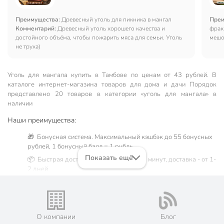
Преимущества:
Древесный уголь для пикника в мангал
Преи
Комментарий:
Древесный уголь хорошего качества и
фрак
достойного объёма, чтобы пожарить мяса для семьи. Уголь
мешо
не труха)
Уголь для мангала купить в Тамбове по ценам от 43 рублей. В
каталоге интернет-магазина товаров для дома и дачи Порядок
представлено 20 товаров в категории «уголь для мангала» в
наличии
Наши преимущества:
🎁 Бонусная система. Максимальный кэшбэк до 55 бонусных
рублей, 1 бонусный балл = 1 рубль.
Показать ещё
📦 Быстрая доставка. Самовывоз от 60 минут, доставка - от 1-
2 дней.
🛒 Бесплатный самовывоз из магазинов города Тамбов.
Жители Тамбовской области могут сделать заказ и оплатить
его онлайн на официальном сайте сети магазинов Порядок.
Мы предлагаем бесплатную курьерскую доставку для товара
О компании
Блог
«уголь для мангала» при заказе от 3000 рублей в такие