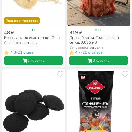
Только самовывоз
48 ₽
319 ₽
Роллы для розжига Image, 2 шт
Дрова береза, Грилькофф, в
сетке, 0.015 м3
Самовывоз:
сегодня
Самовывоз:
сегодня
4.8
21 отзыв
4.7
16 отзывов
•
•
В корзину
В корзину