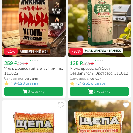
-21%
-20%
259 ₽
135 ₽
329 ₽
169 ₽
Уголь древесный 2.5 кг, Пикник,
Уголь древесный 10 л,
110022
СевЗапУголь, Экспресс, 110012
Самовывоз:
сегодня
Самовывоз:
сегодня
4.9
623 отзыва
4.7
255 отзывов
•
•
В корзину
В корзину