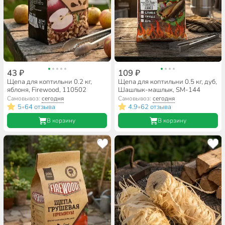
43 ₽
109 ₽
Щепа для коптильни 0.2 кг,
Щепа для коптильни 0.5 кг, дуб,
яблоня, Firewood, 110502
Шашлык-машлык, SM-144
Самовывоз:
сегодня
Самовывоз:
сегодня
5
64 отзыва
4.9
62 отзыва
•
•
В корзину
В корзину