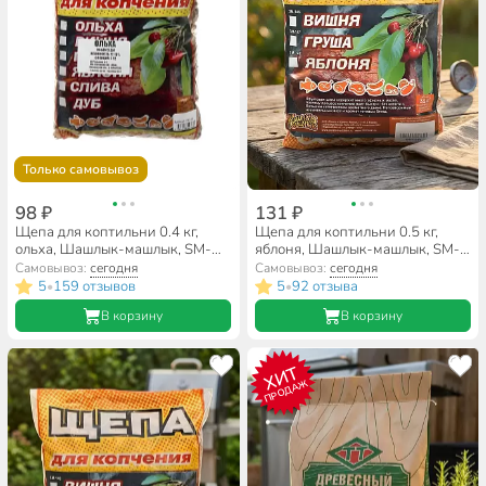
Только самовывоз
98 ₽
131 ₽
Щепа для коптильни 0.4 кг,
Щепа для коптильни 0.5 кг,
ольха, Шашлык-машлык, SM-
яблоня, Шашлык-машлык, SM-
143
148
Самовывоз:
сегодня
Самовывоз:
сегодня
5
159 отзывов
5
92 отзыва
•
•
В корзину
В корзину
ХИТ
ПРОДАЖ