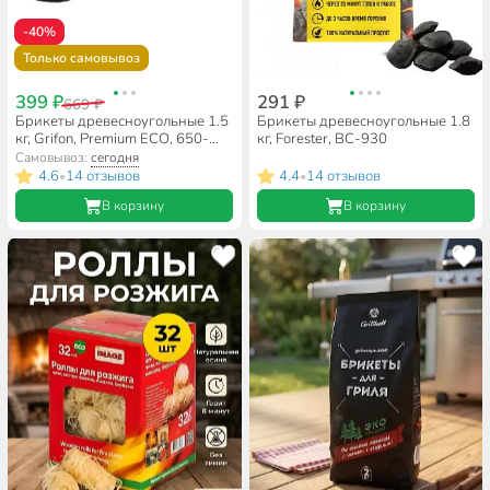
-40%
Только самовывоз
399 ₽
291 ₽
669 ₽
Брикеты древесноугольные 1.5
Брикеты древесноугольные 1.8
кг, Grifon, Premium ECO, 650-
кг, Forester, BC-930
040
Самовывоз:
сегодня
4.6
14 отзывов
4.4
14 отзывов
•
•
В корзину
В корзину