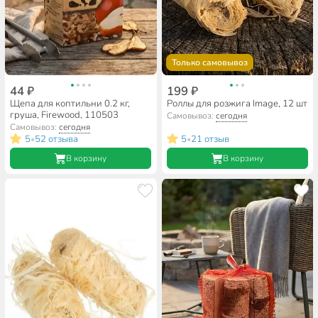
Только самовывоз
44 ₽
199 ₽
Щепа для коптильни 0.2 кг,
Роллы для розжига Image, 12 шт
груша, Firewood, 110503
Самовывоз:
сегодня
Самовывоз:
сегодня
5
52 отзыва
5
21 отзыв
•
•
В корзину
В корзину